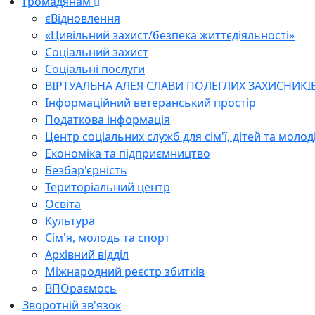
Громадянам
єВідновлення
«Цивільний захист/безпека життєдіяльності»
Соціальний захист
Соціальні послуги
ВІРТУАЛЬНА АЛЕЯ СЛАВИ ПОЛЕГЛИХ ЗАХИСНИКІ
Інформаційний ветеранський простір
Податкова інформація
Центр соціальних служб для сім'ї, дітей та молод
Економіка та підприємництво
Безбар'єрність
Територіальний центр
Освіта
Культура
Сім'я, молодь та спорт
Архівний відділ
Міжнародний реєстр збитків
ВПОраємось
Зворотній зв'язок