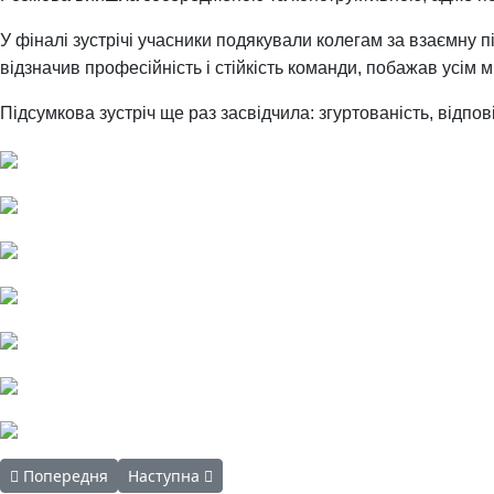
У фіналі зустрічі учасники подякували колегам за взаємну
відзначив професійність і стійкість команди, побажав усім м
Підсумкова зустріч ще раз засвідчила: згуртованість, відпо
Попередня стаття: Jнлайн-семінар «Інноваційні підходи та циф
Наступна стаття: Майбутнє, яке обираємо МИ!
Попередня
Наступна