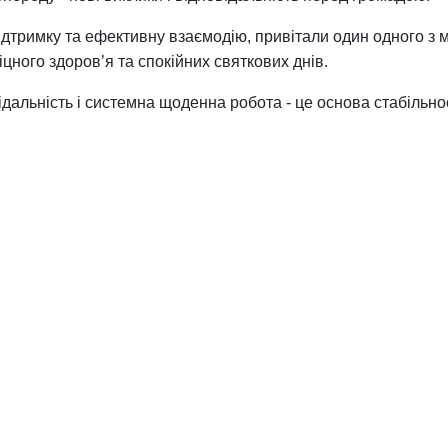
 підтримку та ефективну взаємодію, привітали один одного 
іцного здоров’я та спокійних святкових днів.
відальність і системна щоденна робота - це основа стабільно
ровізація популяризації НКС під час війни»