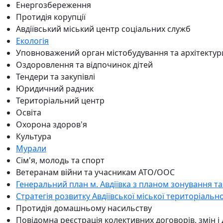
Енергозбереження
Протидія корупції
Авдіївський міський центр соціальних служб
Екологія
Уповноважений орган містобудування та архітектур
Оздоровлення та відпочинок дітей
Тендери та закупівлі
Юридичний радник
Територіальний центр
Освіта
Охорона здоров'я
Культура
Мурали
Сім'я, молодь та спорт
Ветеранам війни та учасникам АТО/ООС
Генеральний план м. Авдіївка з планом зонування та
Стратегія розвитку Авдіївської міської територіальн
Протидія домашньому насильству
Повідомна реєстрація колективних договорів, змін і