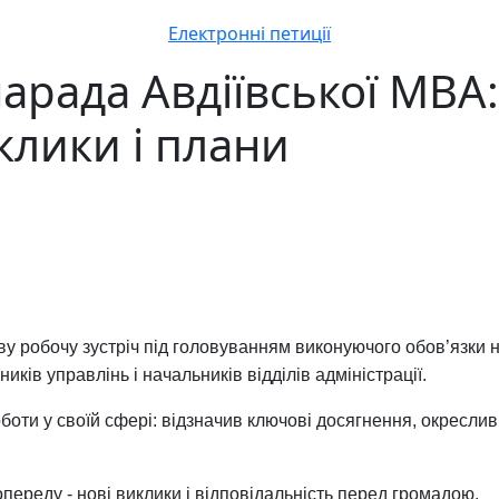
Електронні петиції
нарада Авдіївської МВА
клики і плани
ову робочу зустріч під головуванням виконуючого обов’язки 
ників управлінь і начальників відділів адміністрації.
боти у своїй сфері: відзначив ключові досягнення, окреслив
реду - нові виклики і відповідальність перед громадою.