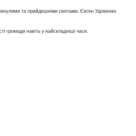
з минулими та прийдешніми святами. Євген Удовенко
сті громади навіть у найскладніші часи.