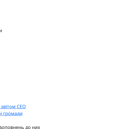
и
 звітом СЕО
ої громади
 доповнень до них