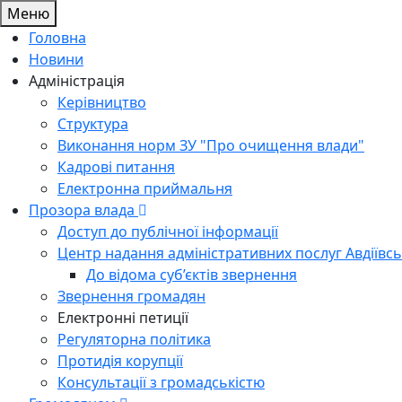
Меню
Головна
Новини
Адміністрація
Керівництво
Структура
Виконання норм ЗУ "Про очищення влади"
Кадрові питання
Електронна приймальня
Прозора влада
Доступ до публічної інформації
Центр надання адміністративних послуг Авдіївсь
До відома суб’єктів звернення
Звернення громадян
Електронні петиції
Регуляторна політика
Протидія корупції
Консультації з громадськістю