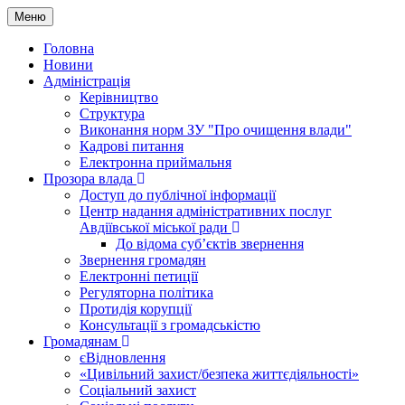
Меню
Головна
Новини
Адміністрація
Керівництво
Структура
Виконання норм ЗУ "Про очищення влади"
Кадрові питання
Електронна приймальня
Прозора влада
Доступ до публічної інформації
Центр надання адміністративних послуг
Авдіївської міської ради
До відома суб’єктів звернення
Звернення громадян
Електронні петиції
Регуляторна політика
Протидія корупції
Консультації з громадськістю
Громадянам
єВідновлення
«Цивільний захист/безпека життєдіяльності»
Соціальний захист