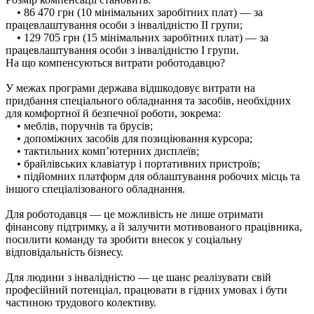
• 86 470 грн (10 мінімальних заробітних плат) — за
працевлаштування особи з інвалідністю II групи;
• 129 705 грн (15 мінімальних заробітних плат) — за
працевлаштування особи з інвалідністю I групи.
На що компенсуються витрати роботодавцю?
У межах програми держава відшкодовує витрати на
придбання спеціального обладнання та засобів, необхідних
для комфортної й безпечної роботи, зокрема:
• меблів, поручнів та брусів;
• допоміжних засобів для позиціювання курсора;
• тактильних комп’ютерних дисплеїв;
• брайлівських клавіатур і портативних пристроїв;
• підйомних платформ для облаштування робочих місць та
іншого спеціалізованого обладнання.
Для роботодавця — це можливість не лише отримати
фінансову підтримку, а й залучити мотивованого працівника,
посилити команду та зробити внесок у соціальну
відповідальність бізнесу.
Для людини з інвалідністю — це шанс реалізувати свій
професійний потенціал, працювати в гідних умовах і бути
частиною трудового колективу.