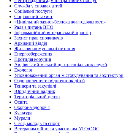
Центр надання адміністративних послуг
Служба у справах дітей
Соціальні послуги
Соціальний захист
«Цивільний захист/безпека життєдіяльності»
Рада з питань ВПО
Інформаційний ветеранський простір
Захист прав споживачів
Архівний відділ
Житлово-комунальні питання
Енергозбереження
Протидія корупції
Авдіївський міський центр соціальних служб
Екологія
Уповноважений орган містобудування та архітектури
Оздоровлення та відпочинок дітей
Тендери та закупівлі
Юридичний радник
Територіальний центр
Освіта
Охорона здоров'я
Культура
Мурали
Сім'я, молодь та спорт
Ветеранам війни та учасникам АТО/ООС