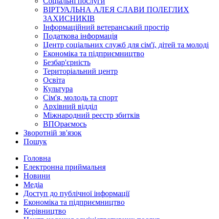
Соціальні послуги
ВІРТУАЛЬНА АЛЕЯ СЛАВИ ПОЛЕГЛИХ
ЗАХИСНИКІВ
Інформаційний ветеранський простір
Податкова інформація
Центр соціальних служб для сім'ї, дітей та молоді
Економіка та підприємництво
Безбар'єрність
Територіальний центр
Освіта
Культура
Сім'я, молодь та спорт
Архівний відділ
Міжнародний реєстр збитків
ВПОраємось
Зворотній зв'язок
Пошук
Головна
Електронна приймальня
Новини
Медіа
Доступ до публічної інформації
Економіка та підприємництво
Керівництво