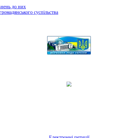
внень до них
громадянського суспільства
Електронні петиції