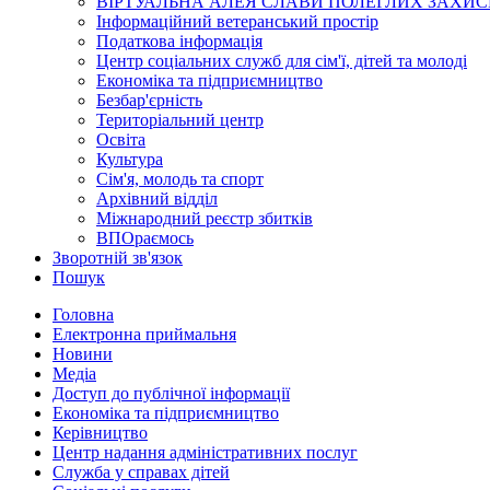
ВІРТУАЛЬНА АЛЕЯ СЛАВИ ПОЛЕГЛИХ ЗАХИС
Інформаційний ветеранський простір
Податкова інформація
Центр соціальних служб для сім'ї, дітей та молоді
Економіка та підприємництво
Безбар'єрність
Територіальний центр
Освіта
Культура
Сім'я, молодь та спорт
Архівний відділ
Міжнародний реєстр збитків
ВПОраємось
Зворотній зв'язок
Пошук
Головна
Електронна приймальня
Новини
Медіа
Доступ до публічної інформації
Економіка та підприємництво
Керівництво
Центр надання адміністративних послуг
Служба у справах дітей