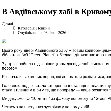
В Авдіївському хабі в Кривому
Деталі
Категорія:
Новини
Опубліковано: 08 січня 2026
Цього року двері Авдіївського хабу «Новим криворіжцям» 
бібліотеки №9 "Green Planet", об’єднав діточок навколо тв
​Зустріч пройшла під керівництвом досвідченої психологин
порогом.
​Розпочали з активних вправ, які допомогли розім’ятися, з
Головною подією стало створення інсталяції з пластилі
стала втіленням віри у те, що попереду — лише розвиток т
​Ми дякуємо ГО "10 квітня" за фахову допомогу та "Green P
​Чекаємо на наступних зустрічах у нашому хабі!