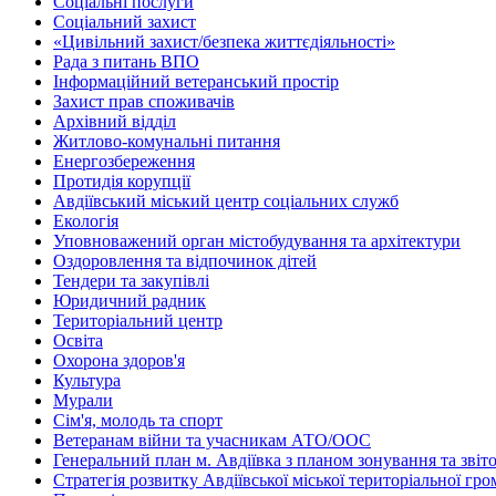
Соціальні послуги
Соціальний захист
«Цивільний захист/безпека життєдіяльності»
Рада з питань ВПО
Інформаційний ветеранський простір
Захист прав споживачів
Архівний відділ
Житлово-комунальні питання
Енергозбереження
Протидія корупції
Авдіївський міський центр соціальних служб
Екологія
Уповноважений орган містобудування та архітектури
Оздоровлення та відпочинок дітей
Тендери та закупівлі
Юридичний радник
Територіальний центр
Освіта
Охорона здоров'я
Культура
Мурали
Сім'я, молодь та спорт
Ветеранам війни та учасникам АТО/ООС
Генеральний план м. Авдіївка з планом зонування та зві
Стратегія розвитку Авдіївської міської територіальної гр