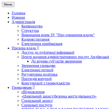
Меню
Головна
Новини
Адміністрація
Керівництво
Структура
Виконання норм ЗУ "Про очищення влади"
Кадрові питання
Електронна приймальня
Прозора влада
Доступ до публічної інформації
Центр надання адміністративних послуг Авдіївської
До відома суб’єктів звернення
Звернення громадян
Електронні петиції
Регуляторна політика
Протидія корупції
Консультації з громадськістю
Громадянам
єВідновлення
«Цивільний захист/безпека життєдіяльності»
Соціальний захист
Соціальні послуги