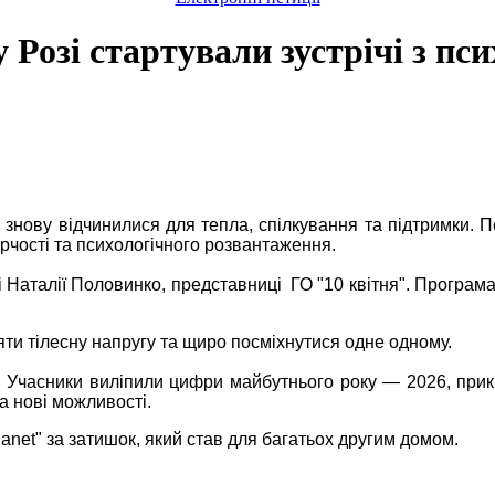
 Розі стартували зустрічі з п
знову відчинилися для тепла, спілкування та підтримки. П
орчості та психологічного розвантаження.
і Наталії Половинко, представниці ГО "10 квітня". Програм
няти тілесну напругу та щиро посміхнутися одне одному.
ну. Учасники виліпили цифри майбутнього року — 2026, пр
а нові можливості.
lanet" за затишок, який став для багатьох другим домом.