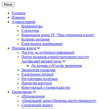
Меню
Головна
Новини
Адміністрація
Керівництво
Структура
Виконання норм ЗУ "Про очищення влади"
Кадрові питання
Електронна приймальня
Прозора влада
Доступ до публічної інформації
Центр надання адміністративних послуг
Авдіївської міської ради
До відома суб’єктів звернення
Звернення громадян
Електронні петиції
Регуляторна політика
Протидія корупції
Консультації з громадськістю
Громадянам
єВідновлення
«Цивільний захист/безпека життєдіяльності»
Соціальний захист