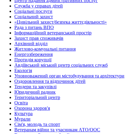
Центр надання адміністративних послуг
Служба у справах дітей
Соціальні послуги
Соціальний захист
«Цивільний захист/безпека життєдіяльності»
Рада з питань ВПО
Інформаційний ветеранський простір
Захист прав споживачів
Архівний відділ
Житлово-комунальні питання
Енергозбереження
Протидія корупції
Авдіївський міський центр соціальних служб
Екологія
Уповноважений орган містобудування та архітектури
Оздоровлення та відпочинок дітей
Тендери та закупівлі
Юридичний радник
Територіальний центр
Освіта
Охорона здоров'я
Культура
Мурали
Сім'я, молодь та спорт
Ветеранам війни та учасникам АТО/ООС