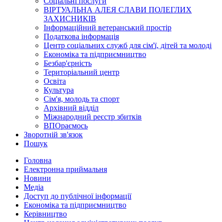
Соціальні послуги
ВІРТУАЛЬНА АЛЕЯ СЛАВИ ПОЛЕГЛИХ
ЗАХИСНИКІВ
Інформаційний ветеранський простір
Податкова інформація
Центр соціальних служб для сім'ї, дітей та молоді
Економіка та підприємництво
Безбар'єрність
Територіальний центр
Освіта
Культура
Сім'я, молодь та спорт
Архівний відділ
Міжнародний реєстр збитків
ВПОраємось
Зворотній зв'язок
Пошук
Головна
Електронна приймальня
Новини
Медіа
Доступ до публічної інформації
Економіка та підприємництво
Керівництво