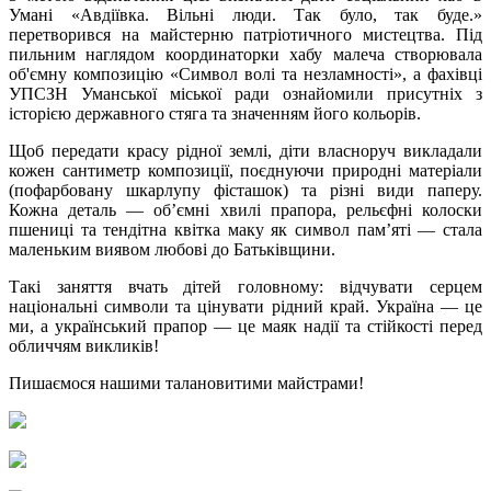
Умані «Авдіївка. Вільні люди. Так було, так буде.»
перетворився на майстерню патріотичного мистецтва. Під
пильним наглядом координаторки хабу малеча створювала
об'ємну композицію «Символ волі та незламності», а фахівці
УПСЗН Уманської міської ради ознайомили присутніх з
історією державного стяга та значенням його кольорів.
Щоб передати красу рідної землі, діти власноруч викладали
кожен сантиметр композиції, поєднуючи природні матеріали
(пофарбовану шкарлупу фісташок) та різні види паперу.
Кожна деталь — об’ємні хвилі прапора, рельєфні колоски
пшениці та тендітна квітка маку як символ пам’яті — стала
маленьким виявом любові до Батьківщини.
Такі заняття вчать дітей головному: відчувати серцем
національні символи та цінувати рідний край. Україна — це
ми, а український прапор — це маяк надії та стійкості перед
обличчям викликів!
Пишаємося нашими талановитими майстрами!