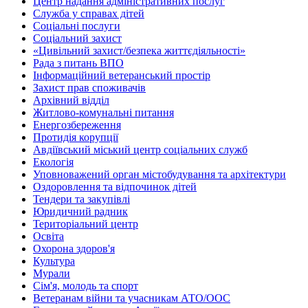
Центр надання адміністративних послуг
Служба у справах дітей
Соціальні послуги
Соціальний захист
«Цивільний захист/безпека життєдіяльності»
Рада з питань ВПО
Інформаційний ветеранський простір
Захист прав споживачів
Архівний відділ
Житлово-комунальні питання
Енергозбереження
Протидія корупції
Авдіївський міський центр соціальних служб
Екологія
Уповноважений орган містобудування та архітектури
Оздоровлення та відпочинок дітей
Тендери та закупівлі
Юридичний радник
Територіальний центр
Освіта
Охорона здоров'я
Культура
Мурали
Сім'я, молодь та спорт
Ветеранам війни та учасникам АТО/ООС