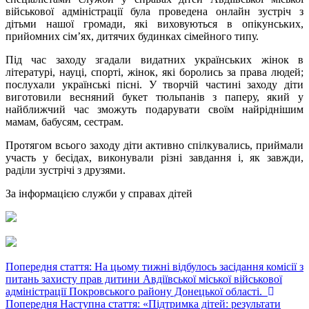
військової адміністрації була проведена онлайн зустріч з
дітьми нашої громади, які виховуються в опікунських,
прийомних сім’ях, дитячих будинках сімейного типу.
Під час заходу згадали видатних українських жінок в
літературі, науці, спорті, жінок, які боролись за права людей;
послухали українські пісні. У творчій частині заходу діти
виготовили весняний букет тюльпанів з паперу, який у
найближчий час зможуть подарувати своїм найріднішим
мамам, бабусям, сестрам.
Протягом всього заходу діти активно спілкувались, приймали
участь у бесідах, виконували різні завдання і, як завжди,
раділи зустрічі з друзями.
За інформацією служби у справах дітей
Попередня стаття: На цьому тижні відбулось засідання комісії з
питань захисту прав дитини Авдіївської міської військової
адміністрації Покровського району Донецької області.
Попередня
Наступна стаття: «Підтримка дітей: результати