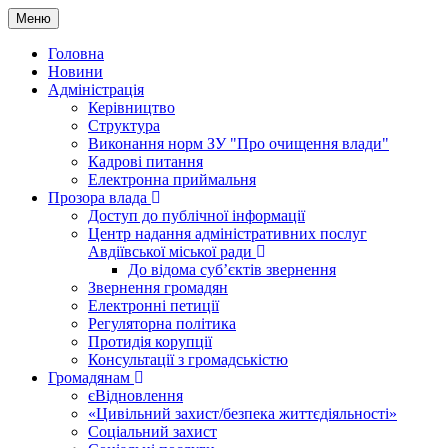
Меню
Головна
Новини
Адміністрація
Керівництво
Структура
Виконання норм ЗУ "Про очищення влади"
Кадрові питання
Електронна приймальня
Прозора влада
Доступ до публічної інформації
Центр надання адміністративних послуг
Авдіївської міської ради
До відома суб’єктів звернення
Звернення громадян
Електронні петиції
Регуляторна політика
Протидія корупції
Консультації з громадськістю
Громадянам
єВідновлення
«Цивільний захист/безпека життєдіяльності»
Соціальний захист