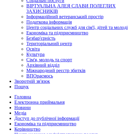
Соціальні послуги
ВІРТУАЛЬНА АЛЕЯ СЛАВИ ПОЛЕГЛИХ
ЗАХИСНИКІВ
Інформаційний ветеранський простір
Податкова інформація
Центр соціальних служб для сім'ї, дітей та молоді
Економіка та підприємництво
Безбар'єрність
Територіальний центр
Освіта
Культура
Сім'я, молодь та спорт
Архівний відділ
Міжнародний реєстр збитків
ВПОраємось
Зворотній зв'язок
Пошук
Головна
Електронна приймальня
Новини
Медіа
Доступ до публічної інформації
Економіка та підприємництво
Керівництво