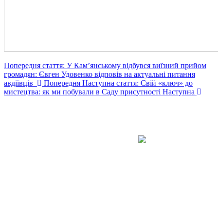
Попередня стаття: У Кам’янському відбувся виїзний прийом
громадян: Євген Удовенко відповів на актуальні питання
авдіївців
Попередня
Наступна стаття: Свій «ключ» до
мистецтва: як ми побували в Саду присутності
Наступна
Авдіївська
міська
військова
КОНТАКТИ
адміністрація
EMAIL: avd.v@dn.gov.ua
Покровського
району
Донецької
області