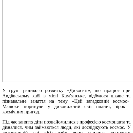
У групі раннього розвитку «Дивосвіт», що працює при
Авдіївському хабі в місті Кам’янське, відбулося цікаве та
пізнавальне заняття на тему «Цей загадковий космос».
Малюки поринули у дивовижний світ планет, зірок і
космічних пригод.
Під час заняття діти познайомилися з професією космонавта та
дізналися, чим займаються люди, які досліджують космос. У
дидактичній грі «Відгадай» вони вчилися знаходити