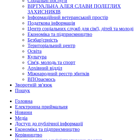
Соціальні послуги
ВІРТУАЛЬНА АЛЕЯ СЛАВИ ПОЛЕГЛИХ
ЗАХИСНИКІВ
Інформаційний ветеранський простір
Податкова інформація
Центр соціальних служб для сім'ї, дітей та молоді
Економіка та підприємництво
Безбар'єрність
Територіальний центр
Освіта
Культура
Сім'я, молодь та спорт
Архівний відділ
Міжнародний реєстр збитків
ВПОраємось
Зворотній зв'язок
Пошук
Головна
Електронна приймальня
Новини
Медіа
Доступ до публічної інформації
Економіка та підприємництво
Керівництво