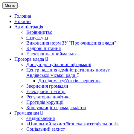
Меню
Головна
Новини
Адміністрація
Керівництво
Структура
Виконання норм ЗУ "Про очищення влади"
Кадрові питання
Електронна приймальня
Прозора влада
Доступ до публічної інформації
Центр надання адміністративних послуг
Авдіївської міської ради
До відома суб’єктів звернення
Звернення громадян
Електронні петиції
Регуляторна політика
Протидія корупції
Консультації з громадськістю
Громадянам
єВідновлення
«Цивільний захист/безпека життєдіяльності»
Соціальний захист