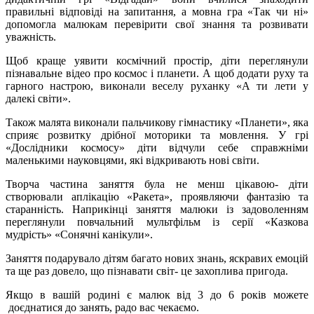
правильні відповіді на запитання, а мовна гра «Так чи ні»
допомогла малюкам перевірити свої знання та розвивати
уважність.
Щоб краще уявити космічний простір, діти переглянули
пізнавальне відео про космос і планети. А щоб додати руху та
гарного настрою, виконали веселу руханку «А ти лети у
далекі світи».
Також малята виконали пальчикову гімнастику «Планети», яка
сприяє розвитку дрібної моторики та мовлення. У грі
«Дослідники космосу» діти відчули себе справжніми
маленькими науковцями, які відкривають нові світи.
Творча частина заняття була не менш цікавою- діти
створювали аплікацію «Ракета», проявляючи фантазію та
старанність. Наприкінці заняття малюки із задоволенням
переглянули повчальний мультфільм із серії «Казкова
мудрість» «Сонячні канікули».
Заняття подарувало дітям багато нових знань, яскравих емоцій
та ще раз довело, що пізнавати світ- це захоплива пригода.
Якщо в вашій родині є малюк від 3 до 6 років можете
доєднатися до занять, радо вас чекаємо.