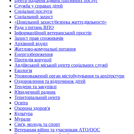
Центр надання адміністративних послуг
Служба у справах дітей
Соціальні послуги
Соціальний захист
«Цивільний захист/безпека життєдіяльності»
Рада з питань ВПО
Інформаційний ветеранський простір
Захист прав споживачів
Архівний відділ
Житлово-комунальні питання
Енергозбереження
Протидія корупції
Авдіївський міський центр соціальних служб
Екологія
Уповноважений орган містобудування та архітектури
Оздоровлення та відпочинок дітей
Тендери та закупівлі
Юридичний радник
Територіальний центр
Освіта
Охорона здоров'я
Культура
Мурали
Сім'я, молодь та спорт
Ветеранам війни та учасникам АТО/ООС