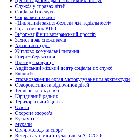
Центр надання адміністративних послуг
Служба у справах дітей
Соціальні послуги
Соціальний захист
«Цивільний захист/безпека життєдіяльності»
Рада з питань ВПО
Інформаційний ветеранський простір
Захист прав споживачів
Архівний відділ
Житлово-комунальні питання
Енергозбереження
Протидія корупції
Авдіївський міський центр соціальних служб
Екологія
Уповноважений орган містобудування та архітектури
Оздоровлення та відпочинок дітей
Тендери та закупівлі
Юридичний радник
Територіальний центр
Освіта
Охорона здоров'я
Культура
Мурали
Сім'я, молодь та спорт
Ветеранам війни та учасникам АТО/ООС