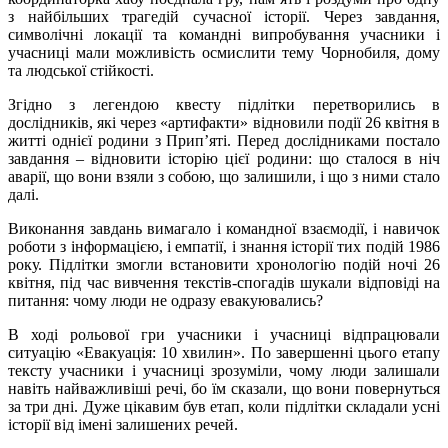
з найбільших трагедій сучасної історії. Через завдання,
символічні локації та командні випробування учасники і
учасниці мали можливість осмислити тему Чорнобиля, дому
та людської стійкості.
Згідно з легендою квесту підлітки перетворились в
дослідників, які через «артифакти» відновили події 26 квітня в
житті однієї родини з Прип’яті. Перед дослідниками постало
завдання – відновити історію цієї родини: що сталося в ніч
аварії, що вони взяли з собою, що залишили, і що з ними стало
далі.
Виконання завдань вимагало і командної взаємодії, і навичок
роботи з інформацією, і емпатії, і знання історії тих подій 1986
року. Підлітки змогли встановити хронологію подій ночі 26
квітня, під час вивчення текстів-спогадів шукали відповіді на
питання: чому люди не одразу евакуювались?
В ході рольової гри учасники і учасниці відпрацювали
ситуацію «Евакуація: 10 хвилин». По завершенні цього етапу
тексту учасники і учасниці зрозуміли, чому люди залишали
навіть найважливіші речі, бо їм сказали, що вони повернуться
за три дні. Дуже цікавим був етап, коли підлітки складали усні
історії від імені залишених речей.