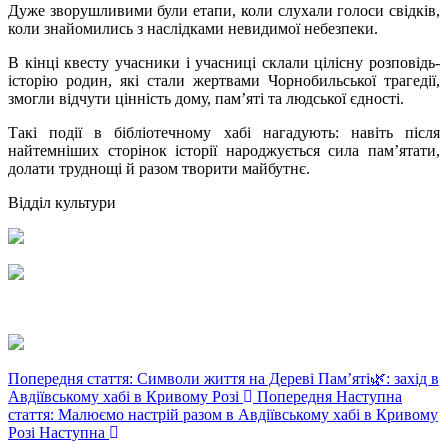
Дуже зворушливими були етапи, коли слухали голоси свідків,
коли знайомились з наслідками невидимої небезпеки.
В кінці квесту учасники і учасниці склали цілісну розповідь-
історію родин, які стали жертвами Чорнобильської трагедії,
змогли відчути цінність дому, пам’яті та людської єдності.
Такі події в бібліотечному хабі нагадують: навіть після
найтемніших сторінок історії народжується сила пам’ятати,
долати труднощі й разом творити майбутнє.
Відділ культури
Попередня стаття: Символи життя на Дереві Пам’яті🌿: захід в
Авдіївському хабі в Кривому Розі
Попередня
Наступна
стаття: Малюємо настрій разом в Авдіївському хабі в Кривому
Розі
Наступна