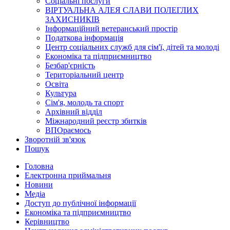
Соціальні послуги
ВІРТУАЛЬНА АЛЕЯ СЛАВИ ПОЛЕГЛИХ
ЗАХИСНИКІВ
Інформаційний ветеранський простір
Податкова інформація
Центр соціальних служб для сім'ї, дітей та молоді
Економіка та підприємництво
Безбар'єрність
Територіальний центр
Освіта
Культура
Сім'я, молодь та спорт
Архівний відділ
Міжнародний реєстр збитків
ВПОраємось
Зворотній зв'язок
Пошук
Головна
Електронна приймальня
Новини
Медіа
Доступ до публічної інформації
Економіка та підприємництво
Керівництво