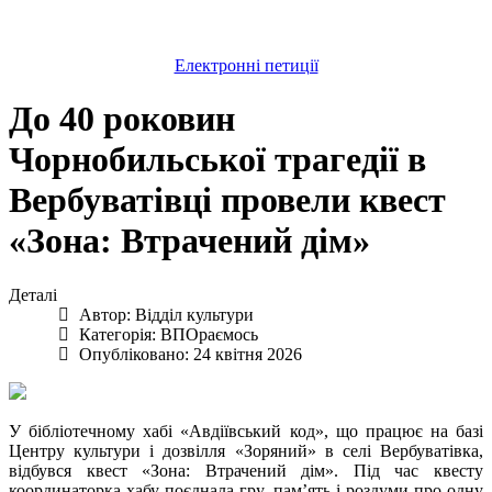
Електронні петиції
До 40 роковин
Чорнобильської трагедії в
Вербуватівці провели квест
«Зона: Втрачений дім»
Деталі
Автор:
Відділ культури
Категорія:
ВПОраємось
Опубліковано: 24 квітня 2026
У бібліотечному хабі «Авдіївський код», що працює на базі
Центру культури і дозвілля «Зоряний» в селі Вербуватівка,
відбувся квест «Зона: Втрачений дім». Під час квесту
координаторка хабу поєднала гру, пам’ять і роздуми про одну