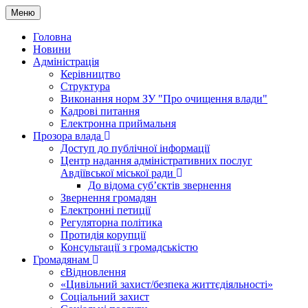
Меню
Головна
Новини
Адміністрація
Керівництво
Структура
Виконання норм ЗУ "Про очищення влади"
Кадрові питання
Електронна приймальня
Прозора влада
Доступ до публічної інформації
Центр надання адміністративних послуг
Авдіївської міської ради
До відома суб’єктів звернення
Звернення громадян
Електронні петиції
Регуляторна політика
Протидія корупції
Консультації з громадськістю
Громадянам
єВідновлення
«Цивільний захист/безпека життєдіяльності»
Соціальний захист