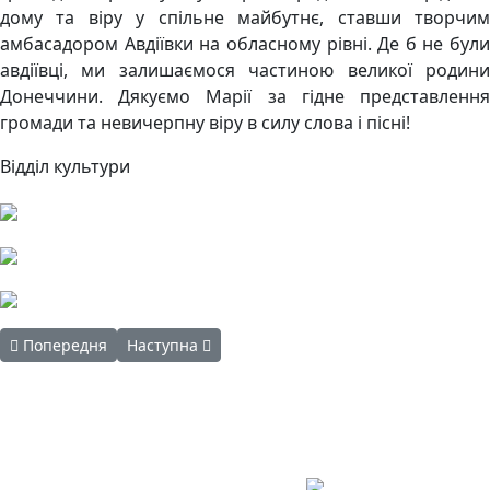
дому та віру у спільне майбутнє, ставши творчим
амбасадором Авдіївки на обласному рівні. Де б не були
авдіївці, ми залишаємося частиною великої родини
Донеччини. Дякуємо Марії за гідне представлення
громади та невичерпну віру в силу слова і пісні!
Відділ культури
Попередня стаття: У групі раннього розвитку «Дивосвіт» при 
Наступна стаття: ЗАГАЛЬНОНАЦІОНАЛЬНА ХВ
Попередня
Наступна
Авдіївська
міська
військова
КОНТАКТИ
адміністрація