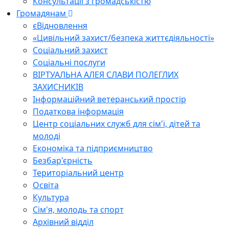
Консультації з громадськістю
Громадянам
єВідновлення
«Цивільний захист/безпека життєдіяльності»
Соціальний захист
Соціальні послуги
ВІРТУАЛЬНА АЛЕЯ СЛАВИ ПОЛЕГЛИХ
ЗАХИСНИКІВ
Інформаційний ветеранський простір
Податкова інформація
Центр соціальних служб для сім'ї, дітей та
молоді
Економіка та підприємництво
Безбар'єрність
Територіальний центр
Освіта
Культура
Сім'я, молодь та спорт
Архівний відділ