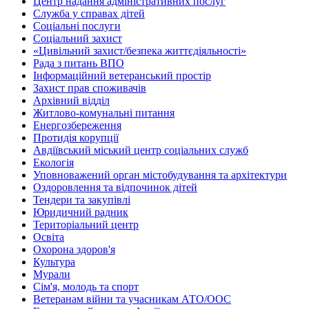
Центр надання адміністративних послуг
Служба у справах дітей
Соціальні послуги
Соціальний захист
«Цивільний захист/безпека життєдіяльності»
Рада з питань ВПО
Інформаційний ветеранський простір
Захист прав споживачів
Архівний відділ
Житлово-комунальні питання
Енергозбереження
Протидія корупції
Авдіївський міський центр соціальних служб
Екологія
Уповноважений орган містобудування та архітектури
Оздоровлення та відпочинок дітей
Тендери та закупівлі
Юридичний радник
Територіальний центр
Освіта
Охорона здоров'я
Культура
Мурали
Сім'я, молодь та спорт
Ветеранам війни та учасникам АТО/ООС