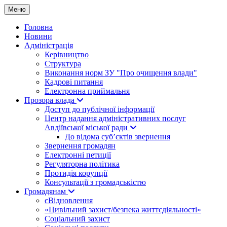
Меню
Головна
Новини
Адміністрація
Керівництво
Структура
Виконання норм ЗУ "Про очищення влади"
Кадрові питання
Електронна приймальня
Прозора влада
Доступ до публічної інформації
Центр надання адміністративних послуг
Авдіївської міської ради
До відома суб’єктів звернення
Звернення громадян
Електронні петиції
Регуляторна політика
Протидія корупції
Консультації з громадськістю
Громадянам
єВідновлення
«Цивільний захист/безпека життєдіяльності»
Соціальний захист