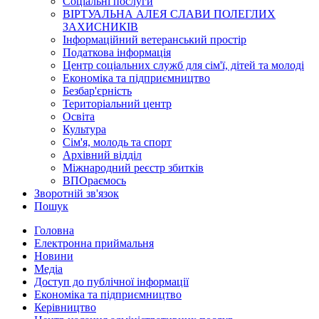
Соціальні послуги
ВІРТУАЛЬНА АЛЕЯ СЛАВИ ПОЛЕГЛИХ
ЗАХИСНИКІВ
Інформаційний ветеранський простір
Податкова інформація
Центр соціальних служб для сім'ї, дітей та молоді
Економіка та підприємництво
Безбар'єрність
Територіальний центр
Освіта
Культура
Сім'я, молодь та спорт
Архівний відділ
Міжнародний реєстр збитків
ВПОраємось
Зворотній зв'язок
Пошук
Головна
Електронна приймальня
Новини
Медіа
Доступ до публічної інформації
Економіка та підприємництво
Керівництво