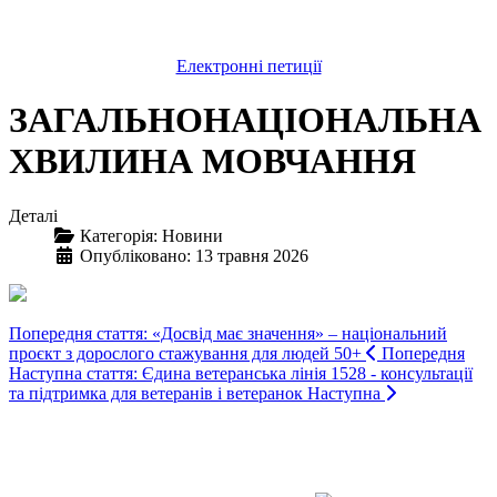
Електронні петиції
ЗАГАЛЬНОНАЦІОНАЛЬНА
ХВИЛИНА МОВЧАННЯ
Деталі
Категорія:
Новини
Опубліковано: 13 травня 2026
Попередня стаття: «Досвід має значення» – національний
проєкт з дорослого стажування для людей 50+
Попередня
Наступна стаття: Єдина ветеранська лінія 1528 - консультації
та підтримка для ветеранів і ветеранок
Наступна
Авдіївська
міська
військова
КОНТАКТИ
адміністрація