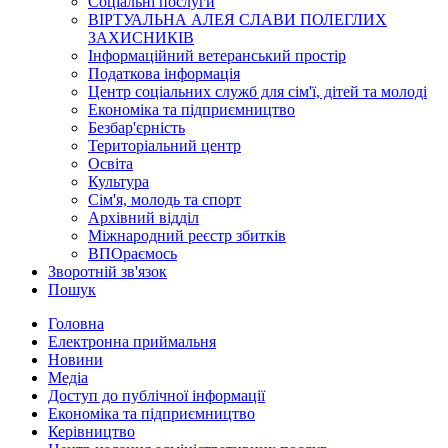
Соціальні послуги
ВІРТУАЛЬНА АЛЕЯ СЛАВИ ПОЛЕГЛИХ
ЗАХИСНИКІВ
Інформаційний ветеранський простір
Податкова інформація
Центр соціальних служб для сім'ї, дітей та молоді
Економіка та підприємництво
Безбар'єрність
Територіальний центр
Освіта
Культура
Сім'я, молодь та спорт
Архівний відділ
Міжнародний реєстр збитків
ВПОраємось
Зворотній зв'язок
Пошук
Головна
Електронна приймальня
Новини
Медіа
Доступ до публічної інформації
Економіка та підприємництво
Керівництво