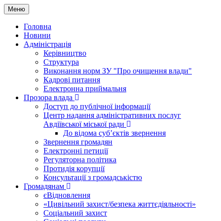
Меню
Головна
Новини
Адміністрація
Керівництво
Структура
Виконання норм ЗУ "Про очищення влади"
Кадрові питання
Електронна приймальня
Прозора влада
Доступ до публічної інформації
Центр надання адміністративних послуг
Авдіївської міської ради
До відома суб’єктів звернення
Звернення громадян
Електронні петиції
Регуляторна політика
Протидія корупції
Консультації з громадськістю
Громадянам
єВідновлення
«Цивільний захист/безпека життєдіяльності»
Соціальний захист