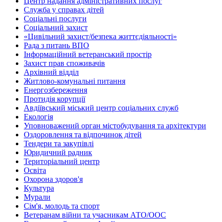
Центр надання адміністративних послуг
Служба у справах дітей
Соціальні послуги
Соціальний захист
«Цивільний захист/безпека життєдіяльності»
Рада з питань ВПО
Інформаційний ветеранський простір
Захист прав споживачів
Архівний відділ
Житлово-комунальні питання
Енергозбереження
Протидія корупції
Авдіївський міський центр соціальних служб
Екологія
Уповноважений орган містобудування та архітектури
Оздоровлення та відпочинок дітей
Тендери та закупівлі
Юридичний радник
Територіальний центр
Освіта
Охорона здоров'я
Культура
Мурали
Сім'я, молодь та спорт
Ветеранам війни та учасникам АТО/ООС