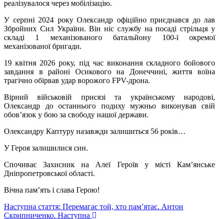
реалізувалося через мобілізацію.
У серпні 2024 року Олександр офіційно приєднався до лав
Збройних Сил України. Він ніс службу на посаді стрільця у
складі 1 механізованого батальйону 100-ї окремої
механізованої бригади.
19 квітня 2026 року, під час виконання складного бойового
завдання в районі Осикового на Донеччині, життя воїна
трагічно обірвав удар ворожого FPV-дрона.
Вірний військовій присязі та українському народові,
Олександр до останнього подиху мужньо виконував свій
обов’язок у бою за свободу нашої держави.
Олександру Каптуру назавжди залишиться 56 років…
У Героя залишилися син.
Спочиває Захисник на Алеї Героїв у місті Кам’янське
Дніпропетровської області.
Вічна пам’ять і слава Герою!
Наступна стаття: Перемагає той, хто пам’ятає. Антон
Скрипниченко.
Наступна