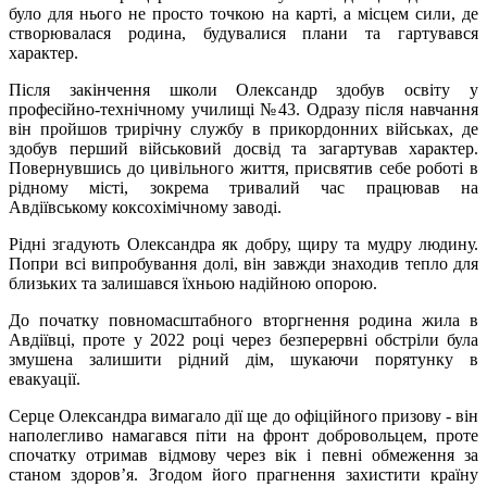
було для нього не просто точкою на карті, а місцем сили, де
створювалася родина, будувалися плани та гартувався
характер.
Після закінчення школи Олександр здобув освіту у
професійно-технічному училищі №43. Одразу після навчання
він пройшов трирічну службу в прикордонних військах, де
здобув перший військовий досвід та загартував характер.
Повернувшись до цивільного життя, присвятив себе роботі в
рідному місті, зокрема тривалий час працював на
Авдіївському коксохімічному заводі.
Рідні згадують Олександра як добру, щиру та мудру людину.
Попри всі випробування долі, він завжди знаходив тепло для
близьких та залишався їхньою надійною опорою.
До початку повномасштабного вторгнення родина жила в
Авдіївці, проте у 2022 році через безперервні обстріли була
змушена залишити рідний дім, шукаючи порятунку в
евакуації.
Серце Олександра вимагало дії ще до офіційного призову - він
наполегливо намагався піти на фронт добровольцем, проте
спочатку отримав відмову через вік і певні обмеження за
станом здоров’я. Згодом його прагнення захистити країну