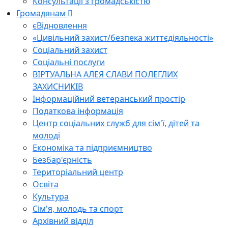
Консультації з громадськістю
Громадянам
єВідновлення
«Цивільний захист/безпека життєдіяльності»
Соціальний захист
Соціальні послуги
ВІРТУАЛЬНА АЛЕЯ СЛАВИ ПОЛЕГЛИХ
ЗАХИСНИКІВ
Інформаційний ветеранський простір
Податкова інформація
Центр соціальних служб для сім'ї, дітей та
молоді
Економіка та підприємництво
Безбар'єрність
Територіальний центр
Освіта
Культура
Сім'я, молодь та спорт
Архівний відділ