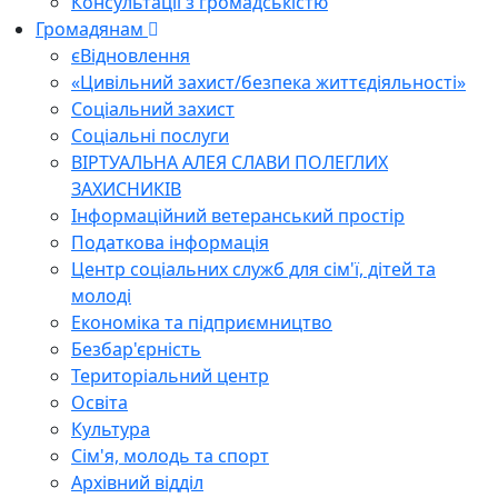
Консультації з громадськістю
Громадянам
єВідновлення
«Цивільний захист/безпека життєдіяльності»
Соціальний захист
Соціальні послуги
ВІРТУАЛЬНА АЛЕЯ СЛАВИ ПОЛЕГЛИХ
ЗАХИСНИКІВ
Інформаційний ветеранський простір
Податкова інформація
Центр соціальних служб для сім'ї, дітей та
молоді
Економіка та підприємництво
Безбар'єрність
Територіальний центр
Освіта
Культура
Сім'я, молодь та спорт
Архівний відділ