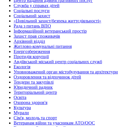
Центр надання адміністративних послуг
Служба у справах дітей
Соціальні послуги
Соціальний захист
«Цивільний захист/безпека життєдіяльності»
Рада з питань ВПО
Інформаційний ветеранський простір
Захист прав споживачів
Архівний відділ
Житлово-комунальні питання
Енергозбереження
Протидія корупції
Авдіївський міський центр соціальних служб
Екологія
Уповноважений орган містобудування та архітектури
Оздоровлення та відпочинок дітей
Тендери та закупівлі
Юридичний радник
Територіальний центр
Освіта
Охорона здоров'я
Культура
Мурали
Сім'я, молодь та спорт
Ветеранам війни та учасникам АТО/ООС