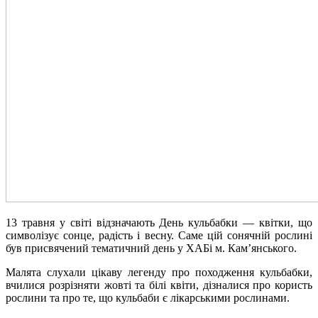
13 травня у світі відзначають День кульбабки — квітки, що
символізує сонце, радість і весну. Саме цій сонячній рослині
був присвячений тематичний день у ХАБі м. Кам’янського.
Малята слухали цікаву легенду про походження кульбабки,
вчилися розрізняти жовті та білі квіти, дізналися про користь
рослини та про те, що кульбаби є лікарськими рослинами.