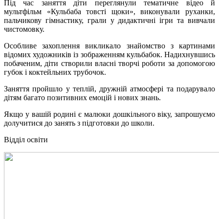
Під час заняття діти переглянули тематичне відео й
мультфільм «Кульбаба товсті щоки», виконували руханки,
пальчикову гімнастику, грали у дидактичні ігри та вивчали
чистомовку.
Особливе захоплення викликало знайомство з картинами
відомих художників із зображенням кульбабок. Надихнувшись
побаченим, діти створили власні творчі роботи за допомогою
губок і коктейльних трубочок.
Заняття пройшло у теплій, дружній атмосфері та подарувало
дітям багато позитивних емоцій і нових знань.
Якщо у вашій родині є малюки дошкільного віку, запрошуємо
долучитися до занять з підготовки до школи.
Відділ освіти