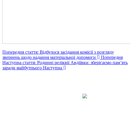
Попередня стаття: Відбулося засідання комісії з розгляду
звернень щодо надання матеріальної допомоги
Попередня
Наступна стаття: Родинні реліквії Авдіївки: зберігаємо пам’ять
заради майбутнього
Наступна
Авдіївська
міська
військова
КОНТАКТИ
адміністрація
EMAIL: avd.v@dn.gov.ua
Покровського
району
Донецької
області