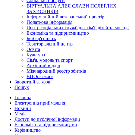
Соціальні послуги
ВІРТУАЛЬНА АЛЕЯ СЛАВИ ПОЛЕГЛИХ
ЗАХИСНИКІВ
Інформаційний ветеранський простір
Податкова інформація
Центр соціальних служб для сім'ї, дітей та молоді
Економіка та підприємництво
Безбар'єрність
Територіальний центр
Освіта
Культура
Сім'я, молодь та спорт
Архівний відділ
Міжнародний реєстр збитків
ВПОраємось
Зворотній зв'язок
Пошук
Головна
Електронна приймальня
Новини
Медіа
Доступ до публічної інформації
Економіка та підприємництво
Керівництво