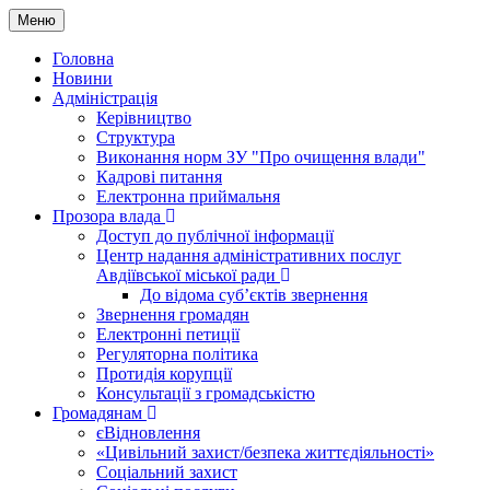
Меню
Головна
Новини
Адміністрація
Керівництво
Структура
Виконання норм ЗУ "Про очищення влади"
Кадрові питання
Електронна приймальня
Прозора влада
Доступ до публічної інформації
Центр надання адміністративних послуг
Авдіївської міської ради
До відома суб’єктів звернення
Звернення громадян
Електронні петиції
Регуляторна політика
Протидія корупції
Консультації з громадськістю
Громадянам
єВідновлення
«Цивільний захист/безпека життєдіяльності»
Соціальний захист