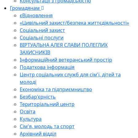
Консультації з громадськістю
Громадянам
єВідновлення
«Цивільний захист/безпека життєдіяльності»
Соціальний захист
Соціальні послуги
ВІРТУАЛЬНА АЛЕЯ СЛАВИ ПОЛЕГЛИХ
ЗАХИСНИКІВ
Інформаційний ветеранський простір
Податкова інформація
Центр соціальних служб для сім'ї, дітей та
молоді
Економіка та підприємництво
Безбар'єрність
Територіальний центр
Освіта
Культура
Сім'я, молодь та спорт
Архівний відділ