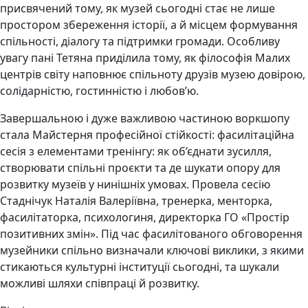
присвячений тому, як музей сьогодні стає не лише
простором збереження історії, а й місцем формування
спільності, діалогу та підтримки громади. Особливу
увагу пані Тетяна приділила тому, як філософія Малих
центрів світу наповнює спільноту друзів музею довірою,
солідарністю, гостинністю і любов’ю.
Завершальною і дуже важливою частиною воркшопу
стала Майстерня професійної стійкості: фасилітаційна
сесія з елементами тренінгу: як об’єднати зусилля,
створювати спільні проєкти та де шукати опору для
розвитку музеїв у нинішніх умовах. Провела сесію
Стаднічук Наталія Валеріївна, тренерка, менторка,
фасилітаторка, психологиня, директорка ГО «Простір
позитивних змін». Під час фасилітованого обговорення
музейники спільно визначали ключові виклики, з якими
стикаються культурні інституції сьогодні, та шукали
можливі шляхи співпраці й розвитку.