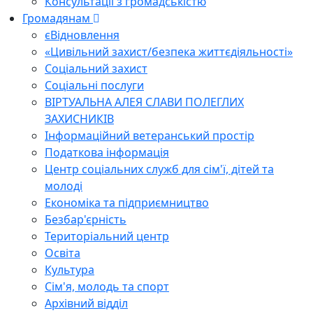
Консультації з громадськістю
Громадянам
єВідновлення
«Цивільний захист/безпека життєдіяльності»
Соціальний захист
Соціальні послуги
ВІРТУАЛЬНА АЛЕЯ СЛАВИ ПОЛЕГЛИХ
ЗАХИСНИКІВ
Інформаційний ветеранський простір
Податкова інформація
Центр соціальних служб для сім'ї, дітей та
молоді
Економіка та підприємництво
Безбар'єрність
Територіальний центр
Освіта
Культура
Сім'я, молодь та спорт
Архівний відділ