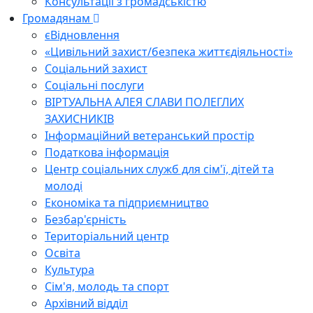
Консультації з громадськістю
Громадянам
єВідновлення
«Цивільний захист/безпека життєдіяльності»
Соціальний захист
Соціальні послуги
ВІРТУАЛЬНА АЛЕЯ СЛАВИ ПОЛЕГЛИХ
ЗАХИСНИКІВ
Інформаційний ветеранський простір
Податкова інформація
Центр соціальних служб для сім'ї, дітей та
молоді
Економіка та підприємництво
Безбар'єрність
Територіальний центр
Освіта
Культура
Сім'я, молодь та спорт
Архівний відділ