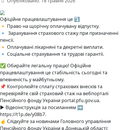
Опубліковано: 18 травня 2026
Офіційне працевлаштування це ⤵️
🔸 Право на щорічну оплачувану відпустку.
🔹 Зарахування страхового стажу при призначенні
пенсії.
🔸 Оплачувані лікарняні та декретні виплати.
🔹 Соціальне страхування та трудові гарантії.
✅ Обирайте легальну працю! Офіційне
працевлаштування це стабільність сьогодні та
впевненість у майбутньому.
📌 Контролюйте сплату страхових внесків та
перевіряйте свій страховий стаж на вебпорталі
Пенсійного фонду України portal.pfu.gov.ua.
▶️ Відеоінструкція за посиланням ➡️
https://t1p.de/y08b7.
☝️ Слідкуйте за новинами Головного управління
Пенсійного фонду України в Донецькій області: