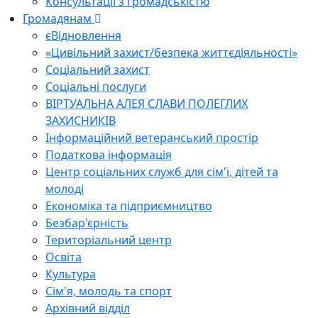
Консультації з громадськістю
Громадянам
єВідновлення
«Цивільний захист/безпека життєдіяльності»
Соціальний захист
Соціальні послуги
ВІРТУАЛЬНА АЛЕЯ СЛАВИ ПОЛЕГЛИХ
ЗАХИСНИКІВ
Інформаційний ветеранський простір
Податкова інформація
Центр соціальних служб для сім'ї, дітей та
молоді
Економіка та підприємництво
Безбар'єрність
Територіальний центр
Освіта
Культура
Сім'я, молодь та спорт
Архівний відділ