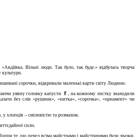
 «Авдіївка. Вільні люди. Так було, так буде.» відбулась творча
 культури.
 вишивані сорочки, відкривали маленькі карти світу Людини.
ртаючи уявну головку капусти 🥬, на кожному листку знаходили
казати без слів «рушник», «нитка», «сорочка», «орнамент» чи
, у хлопців – сміливістю та розмахом.
иттєдайної сили.
опри те, що перед всіма майстрами і майстринями були зразки,