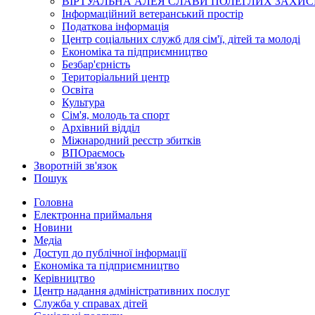
ВІРТУАЛЬНА АЛЕЯ СЛАВИ ПОЛЕГЛИХ ЗАХИС
Інформаційний ветеранський простір
Податкова інформація
Центр соціальних служб для сім'ї, дітей та молоді
Економіка та підприємництво
Безбар'єрність
Територіальний центр
Освіта
Культура
Сім'я, молодь та спорт
Архівний відділ
Міжнародний реєстр збитків
ВПОраємось
Зворотній зв'язок
Пошук
Головна
Електронна приймальня
Новини
Медіа
Доступ до публічної інформації
Економіка та підприємництво
Керівництво
Центр надання адміністративних послуг
Служба у справах дітей