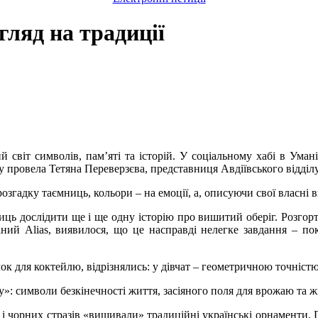
ляд на традиції
й світ символів, пам’яті та історій. У соціальному хабі в Умані
провела Тетяна Переверзєва, представниця Авдіївського відділу
розгадку таємниць, кольори – на емоції, а, описуючи свої власні
ниць дослідити ще і ще одну історію про вишитий оберіг. Розго
ний Alias, виявилося, що це насправді нелегке завдання – по
ок для коктейлю, відрізнялись: у дівчат – геометричною точністю
 символи безкінечності життя, засіяного поля для врожаю та ж
і чорних стразів «вишивали» традиційні українські орнаменти. П