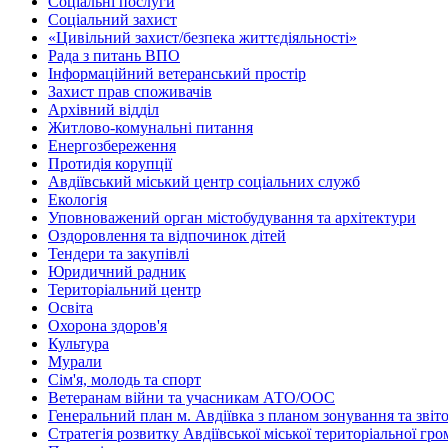
Соціальні послуги
Соціальний захист
«Цивільний захист/безпека життєдіяльності»
Рада з питань ВПО
Інформаційний ветеранський простір
Захист прав споживачів
Архівний відділ
Житлово-комунальні питання
Енергозбереження
Протидія корупції
Авдіївський міський центр соціальних служб
Екологія
Уповноважений орган містобудування та архітектури
Оздоровлення та відпочинок дітей
Тендери та закупівлі
Юридичний радник
Територіальний центр
Освіта
Охорона здоров'я
Культура
Мурали
Сім'я, молодь та спорт
Ветеранам війни та учасникам АТО/ООС
Генеральний план м. Авдіївка з планом зонування та зві
Стратегія розвитку Авдіївської міської територіальної гр