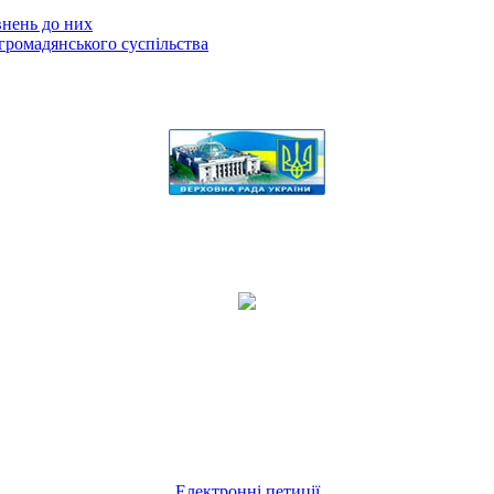
внень до них
громадянського суспільства
Електронні петиції