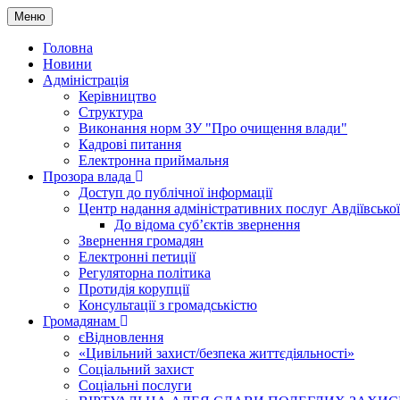
Меню
Головна
Новини
Адміністрація
Керівництво
Структура
Виконання норм ЗУ "Про очищення влади"
Кадрові питання
Електронна приймальня
Прозора влада
Доступ до публічної інформації
Центр надання адміністративних послуг Авдіївської
До відома суб’єктів звернення
Звернення громадян
Електронні петиції
Регуляторна політика
Протидія корупції
Консультації з громадськістю
Громадянам
єВідновлення
«Цивільний захист/безпека життєдіяльності»
Соціальний захист
Соціальні послуги