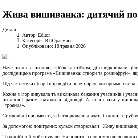
Жива вишиванка: дитячий пог
Деталі
Автор:
Editor
Категорія:
ВПОраємось
Опубліковано: 18 травня 2026
Наче нитка за ниткою, стібок за стібком, діти відкривали ціли
дослідницька програма «Вишиванка: створи та розшифруй», яку 
Під час веселих ігор і вправ діти перетворювали орнаменти на 
Кожна з ігор дивувала та викликала бажання учасників і учас
питання і разом знаходили відповіді. А коли грали у вишива
«троянда».
Символічні орнаменти, які створювали дівчата і хлопці з трубоч
За допомогою повітряних кульок створювали «Живу вишиванку»:
Традиційно й майстрували. На полотні за допомогою червоних 