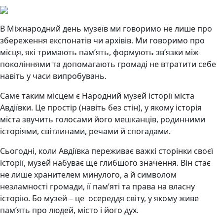
В Міжнародний день музеїв ми говоримо не лише про
збереження експонатів чи архівів. Ми говоримо про
місця, які тримають пам’ять, формують зв’язки між
поколіннями та допомагають громаді не втратити себе
навіть у часи випробувань.
Саме таким місцем є Народний музей історії міста
Авдіївки. Це простір (навіть без стін), у якому історія
міста звучить голосами його мешканців, родинними
історіями, світлинами, речами й спогадами.
Сьогодні, коли Авдіївка переживає важкі сторінки своєї
історії, музей набуває ще глибшого значення. Він стає
не лише хранителем минулого, а й символом
незламності громади, її пам’яті та права на власну
історію. Бо музей – це осереддя світу, у якому живе
пам’ять про людей, місто і його дух.