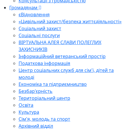
Консультації з громадськістю
Громадянам
єВідновлення
«Цивільний захист/безпека життєдіяльності»
Соціальний захист
Соціальні послуги
ВІРТУАЛЬНА АЛЕЯ СЛАВИ ПОЛЕГЛИХ
ЗАХИСНИКІВ
Інформаційний ветеранський простір
Податкова інформація
Центр соціальних служб для сім'ї, дітей та
молоді
Економіка та підприємництво
Безбар'єрність
Територіальний центр
Освіта
Культура
Сім'я, молодь та спорт
Архівний відділ