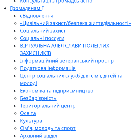
Консультації з громадськістю
Громадянам
єВідновлення
«Цивільний захист/безпека життєдіяльності»
Соціальний захист
Соціальні послуги
ВІРТУАЛЬНА АЛЕЯ СЛАВИ ПОЛЕГЛИХ
ЗАХИСНИКІВ
Інформаційний ветеранський простір
Податкова інформація
Центр соціальних служб для сім'ї, дітей та
молоді
Економіка та підприємництво
Безбар'єрність
Територіальний центр
Освіта
Культура
Сім'я, молодь та спорт
Архівний відділ