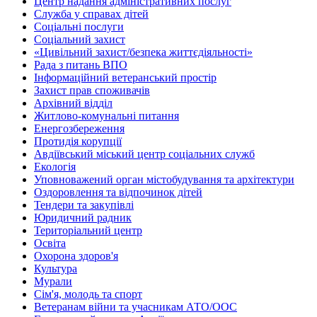
Центр надання адміністративних послуг
Служба у справах дітей
Соціальні послуги
Соціальний захист
«Цивільний захист/безпека життєдіяльності»
Рада з питань ВПО
Інформаційний ветеранський простір
Захист прав споживачів
Архівний відділ
Житлово-комунальні питання
Енергозбереження
Протидія корупції
Авдіївський міський центр соціальних служб
Екологія
Уповноважений орган містобудування та архітектури
Оздоровлення та відпочинок дітей
Тендери та закупівлі
Юридичний радник
Територіальний центр
Освіта
Охорона здоров'я
Культура
Мурали
Сім'я, молодь та спорт
Ветеранам війни та учасникам АТО/ООС