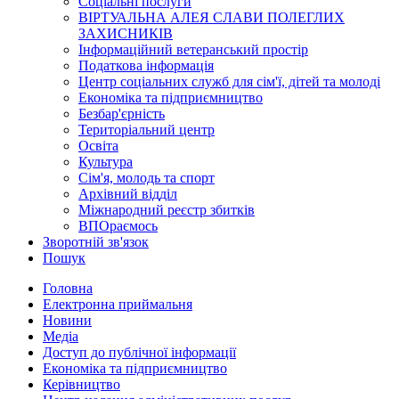
Соціальні послуги
ВІРТУАЛЬНА АЛЕЯ СЛАВИ ПОЛЕГЛИХ
ЗАХИСНИКІВ
Інформаційний ветеранський простір
Податкова інформація
Центр соціальних служб для сім'ї, дітей та молоді
Економіка та підприємництво
Безбар'єрність
Територіальний центр
Освіта
Культура
Сім'я, молодь та спорт
Архівний відділ
Міжнародний реєстр збитків
ВПОраємось
Зворотній зв'язок
Пошук
Головна
Електронна приймальня
Новини
Медіа
Доступ до публічної інформації
Економіка та підприємництво
Керівництво