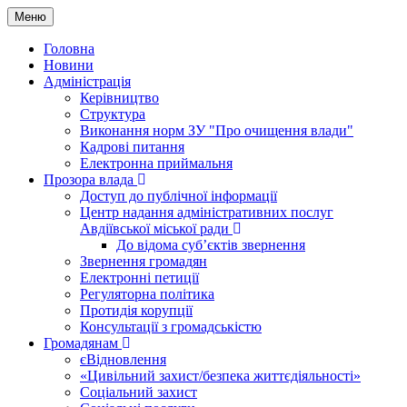
Меню
Головна
Новини
Адміністрація
Керівництво
Структура
Виконання норм ЗУ "Про очищення влади"
Кадрові питання
Електронна приймальня
Прозора влада
Доступ до публічної інформації
Центр надання адміністративних послуг
Авдіївської міської ради
До відома суб’єктів звернення
Звернення громадян
Електронні петиції
Регуляторна політика
Протидія корупції
Консультації з громадськістю
Громадянам
єВідновлення
«Цивільний захист/безпека життєдіяльності»
Соціальний захист