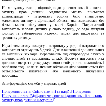
На минулому тижні, відповідно до рішення комісії з питань
захисту прав дитини Авдіївської міської військової
адміністрації у патронатну родину було влаштовано
малолітню дитину з Донецької області, яка залишилась без
батьківського піклування у місті Харків. Патронатний
вихователь забрала дитину у свою родину, де радо зустріли
хлопця та забезпечили належні умови для виховання та
розвитку дитину.
Наразі тимчасову послугу з патронату у родині патронатного
вихователя отримують 5 дітей. Діти влаштовані до навчальних
та виховних закладів, перебувають під супроводом служб у
справах дітей та соціальних служб. Послуга патронату над
дитиною ще раз підтверджує свою необхідність, важливість і
особливо тоді, коли за певних обставин діти залишаються без
батьківського піклування або належного піклування
дорослих.
За інформацією служби у справах дітей
Попередня стаття: Світло пам’яті та надії
Попередня
Наступна стаття: Відбулося чергове засідання комісії з питань
захисту прав дитини
Наступна