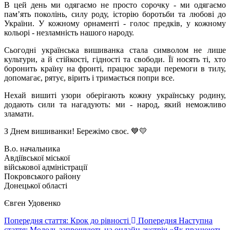
В цей день ми одягаємо не просто сорочку - ми одягаємо
пам’ять поколінь, силу роду, історію боротьби та любові до
України. У кожному орнаменті - голос предків, у кожному
кольорі - незламність нашого народу.
Сьогодні українська вишиванка стала символом не лише
культури, а й стійкості, гідності та свободи. Її носять ті, хто
боронить країну на фронті, працює заради перемоги в тилу,
допомагає, рятує, вірить і тримається попри все.
Нехай вишиті узори оберігають кожну українську родину,
додають сили та нагадують: ми - народ, який неможливо
зламати.
З Днем вишиванки! Бережімо своє. 💙💛
В.о. начальника
Авдіївської міської
військової адміністрації
Покровського району
Донецької області
Євген Удовенко
Попередня стаття: Крок до рівності
Попередня
Наступна
стаття: Молодь запрошують на онлайн-зустріч «Як працюють