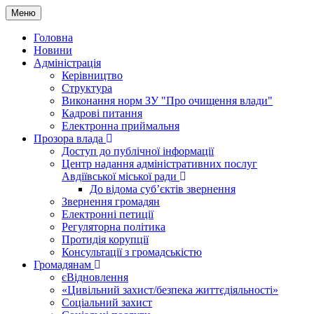
Меню
Головна
Новини
Адміністрація
Керівництво
Структура
Виконання норм ЗУ "Про очищення влади"
Кадрові питання
Електронна приймальня
Прозора влада
Доступ до публічної інформації
Центр надання адміністративних послуг
Авдіївської міської ради
До відома суб’єктів звернення
Звернення громадян
Електронні петиції
Регуляторна політика
Протидія корупції
Консультації з громадськістю
Громадянам
єВідновлення
«Цивільний захист/безпека життєдіяльності»
Соціальний захист