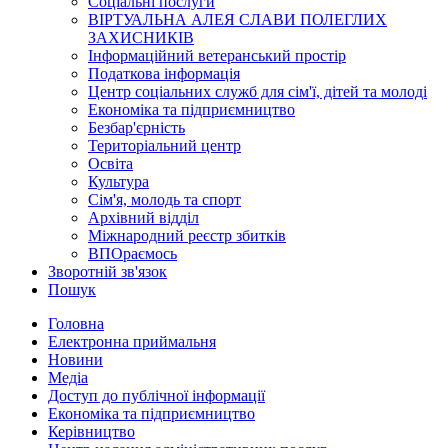
Соціальні послуги
ВІРТУАЛЬНА АЛЕЯ СЛАВИ ПОЛЕГЛИХ
ЗАХИСНИКІВ
Інформаційний ветеранський простір
Податкова інформація
Центр соціальних служб для сім'ї, дітей та молоді
Економіка та підприємництво
Безбар'єрність
Територіальний центр
Освіта
Культура
Сім'я, молодь та спорт
Архівний відділ
Міжнародний реєстр збитків
ВПОраємось
Зворотній зв'язок
Пошук
Головна
Електронна приймальня
Новини
Медіа
Доступ до публічної інформації
Економіка та підприємництво
Керівництво