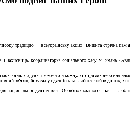
уємо подвиг наших Героїв
глибоку традицію — всеукраїнську акцію «Вишита стрічка пам’
і Захисниць, координаторка соціального хабу м. Умань «Авдіїв
і мовчання, згадуючи кожного й кожну, хто тримав небо над нами
зривний зв'язок, безмежну вдячність та глибоку любов до тих, хто
ля національної ідентичності. Обов'язок кожного з нас — зроби