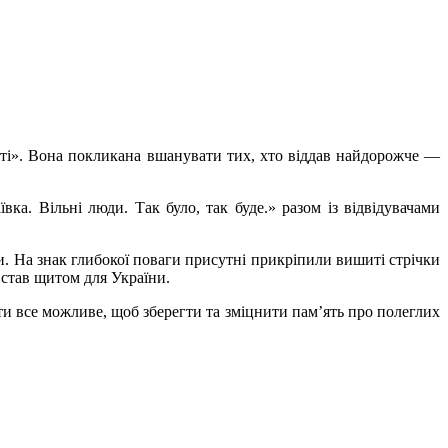
яті». Вона покликана вшанувати тих, хто віддав найдорожче —
ка. Вільні люди. Так було, так буде.» разом із відвідувачами
. На знак глибокої поваги присутні прикріпили вишиті стрічки
 став щитом для України.
ти все можливе, щоб зберегти та зміцнити пам’ять про полеглих