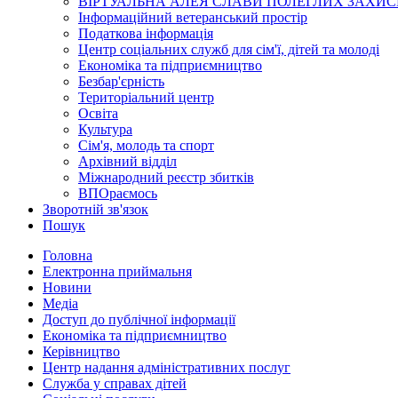
ВІРТУАЛЬНА АЛЕЯ СЛАВИ ПОЛЕГЛИХ ЗАХИС
Інформаційний ветеранський простір
Податкова інформація
Центр соціальних служб для сім'ї, дітей та молоді
Економіка та підприємництво
Безбар'єрність
Територіальний центр
Освіта
Культура
Сім'я, молодь та спорт
Архівний відділ
Міжнародний реєстр збитків
ВПОраємось
Зворотній зв'язок
Пошук
Головна
Електронна приймальня
Новини
Медіа
Доступ до публічної інформації
Економіка та підприємництво
Керівництво
Центр надання адміністративних послуг
Служба у справах дітей