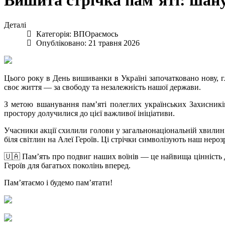
Вишита стрічка пам’яті: шан
Деталі
Категорія:
ВПОраємось
Опубліковано: 21 травня 2026
Цього року в День вишиванки в Україні започатковано нову, 
своє життя — за свободу та незалежність нашої держави.
З метою вшанування пам’яті полеглих українських Захисників 
простору долучилися до цієї важливої ініціативи.
Учасники акції схилили голови у загальнонаціональній хвилин
біля світлин на Алеї Героїв. Ці стрічки символізують наш неро
🇺🇦 Пам’ять про подвиг наших воїнів — це найвища цінність д
Героїв для багатьох поколінь вперед.
Пам’ятаємо і будемо пам’ятати!