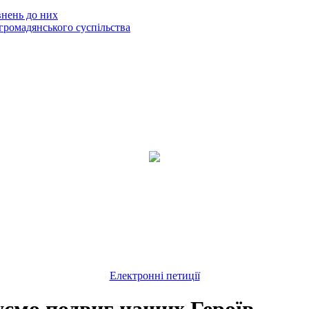
внень до них
громадянського суспільства
Електронні петиції