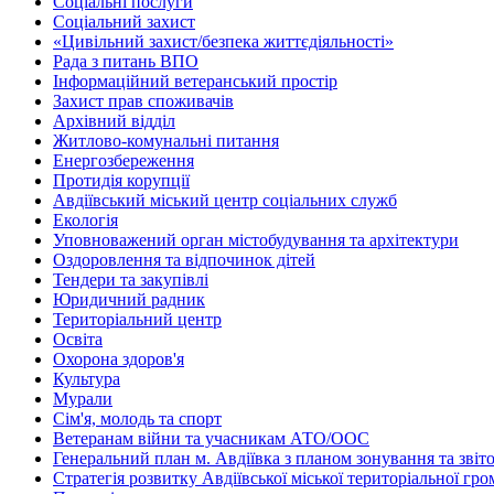
Соціальні послуги
Соціальний захист
«Цивільний захист/безпека життєдіяльності»
Рада з питань ВПО
Інформаційний ветеранський простір
Захист прав споживачів
Архівний відділ
Житлово-комунальні питання
Енергозбереження
Протидія корупції
Авдіївський міський центр соціальних служб
Екологія
Уповноважений орган містобудування та архітектури
Оздоровлення та відпочинок дітей
Тендери та закупівлі
Юридичний радник
Територіальний центр
Освіта
Охорона здоров'я
Культура
Мурали
Сім'я, молодь та спорт
Ветеранам війни та учасникам АТО/ООС
Генеральний план м. Авдіївка з планом зонування та зві
Стратегія розвитку Авдіївської міської територіальної гр