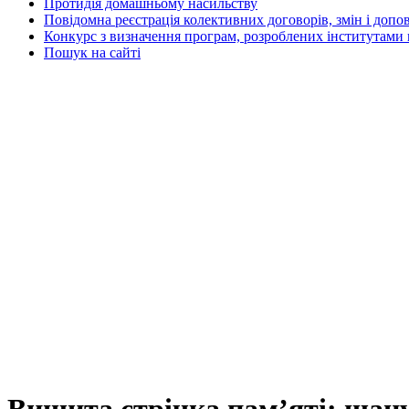
Протидія домашньому насильству
Повідомна реєстрація колективних договорів, змін і допо
Конкурс з визначення програм, розроблених інститутами 
Пошук на сайті