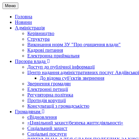
Меню
Головна
Новини
Адміністрація
Керівництво
Структура
Виконання норм ЗУ "Про очищення влади"
Кадрові питання
Електронна приймальня
Прозора влада
Доступ до публічної інформації
Центр надання адміністративних послуг Авдіївської
До відома суб’єктів звернення
Звернення громадян
Електронні петиції
Регуляторна політика
Протидія корупції
Консультації з громадськістю
Громадянам
єВідновлення
«Цивільний захист/безпека життєдіяльності»
Соціальний захист
Соціальні послуги