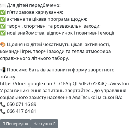
🍽 Для дітей передбачено:
✅ п’ятиразове харчування;
✅ активна та цікава програма щодня;
✅ творчі, спортивні та розважальні заходи;
✅ нові знайомства, відпочинок і позитивні емоції
🎨 Щодня на дітей чекатимуть цікаві активності,
командні ігри, творчі заходи та тепла атмосфера
справжнього літнього табору.
📲 Просимо батьків заповнити форму зворотного
зв’язку
https://docs.google.com/.../1FAIpQLSdEzGY2K4Q.../viewfor
У разі виникнення запитань звертайтесь до управління
соціального захисту населення Авдіївської міської ВА:
📞 050 071 16 89
📞 066 417 64 81
Попередня стаття: «Нескорені: історія звитяги поколінь»
Наступна стаття: Профорієнтаційна зустріч, я
Попередня
Наступна