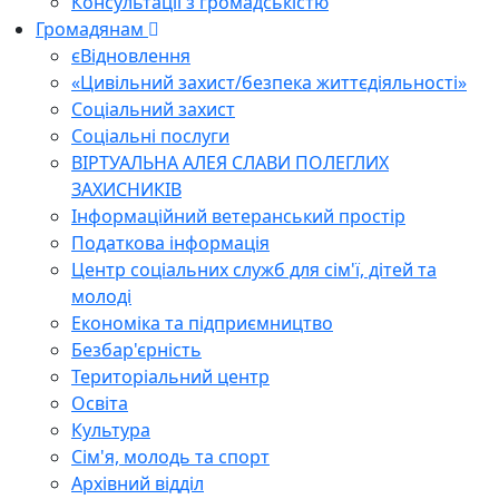
Консультації з громадськістю
Громадянам
єВідновлення
«Цивільний захист/безпека життєдіяльності»
Соціальний захист
Соціальні послуги
ВІРТУАЛЬНА АЛЕЯ СЛАВИ ПОЛЕГЛИХ
ЗАХИСНИКІВ
Інформаційний ветеранський простір
Податкова інформація
Центр соціальних служб для сім'ї, дітей та
молоді
Економіка та підприємництво
Безбар'єрність
Територіальний центр
Освіта
Культура
Сім'я, молодь та спорт
Архівний відділ