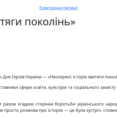
Електронні петиції
итяги поколінь»
 Дня Героїв України — «Нескорені: історія звитяги покол
авники сфери освіти, культури та соціального захисту А
ики разом згадали сторінки боротьби українського наро
не просто розмова про історію — це була зустріч, сповнен