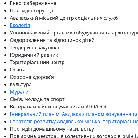
Енергозбереження
Протидія корупції
Авдіївський міський центр соціальних служб
Екологія
Уповноважений орган містобудування та архітектур
Оздоровлення та відпочинок дітей
Тендери та закупівлі
Юридичний радник
Територіальний центр
Освіта
Охорона здоров'я
Культура
Мурали
Сім'я, молодь та спорт
Ветеранам війни та учасникам АТО/ООС
Генеральний план м. Авдіївка з планом зонування та
Стратегія розвитку Авдіївської міської територіальн
Протидія домашньому насильству
Повідомна реєстрація колективних договорів, змін і