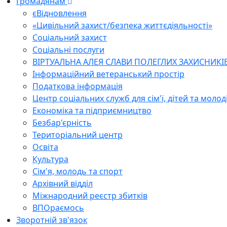
Громадянам
єВідновлення
«Цивільний захист/безпека життєдіяльності»
Соціальний захист
Соціальні послуги
ВІРТУАЛЬНА АЛЕЯ СЛАВИ ПОЛЕГЛИХ ЗАХИСНИКІ
Інформаційний ветеранський простір
Податкова інформація
Центр соціальних служб для сім'ї, дітей та молод
Економіка та підприємництво
Безбар'єрність
Територіальний центр
Освіта
Культура
Сім'я, молодь та спорт
Архівний відділ
Міжнародний реєстр збитків
ВПОраємось
Зворотній зв'язок