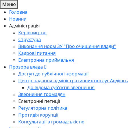
Меню
Головна
Новини
Адміністрація
Керівництво
Структура
Виконання норм ЗУ "Про очищення влади"
Кадрові питання
Електронна приймальня
Прозора влада
Доступ до публічної інформації
Центр надання адміністративних послуг Авдіївсь
До відома суб’єктів звернення
Звернення громадян
Електронні петиції
Регуляторна політика
Протидія корупції
Консультації з громадськістю