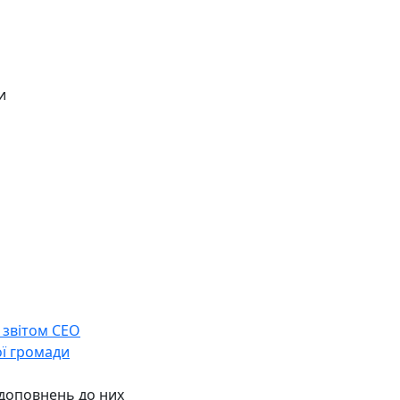
и
 звітом СЕО
ої громади
 доповнень до них