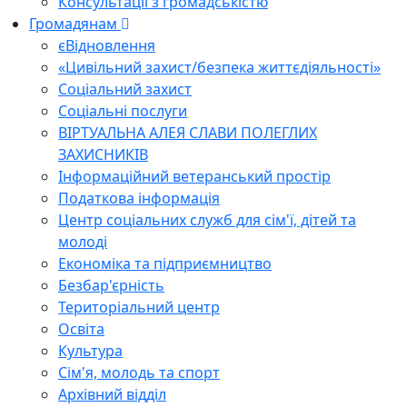
Консультації з громадськістю
Громадянам
єВідновлення
«Цивільний захист/безпека життєдіяльності»
Соціальний захист
Соціальні послуги
ВІРТУАЛЬНА АЛЕЯ СЛАВИ ПОЛЕГЛИХ
ЗАХИСНИКІВ
Інформаційний ветеранський простір
Податкова інформація
Центр соціальних служб для сім'ї, дітей та
молоді
Економіка та підприємництво
Безбар'єрність
Територіальний центр
Освіта
Культура
Сім'я, молодь та спорт
Архівний відділ