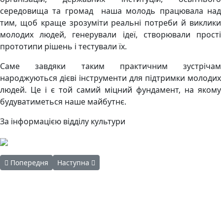
середовища та громад наша молодь працювала над
тим, щоб краще зрозуміти реальні потреби й виклики
молодих людей, генерували ідеї, створювали прості
прототипи рішень і тестували їх.
Саме завдяки таким практичним зустрічам
народжуються дієві інструменти для підтримки молодих
людей. Це і є той самий міцний фундамент, на якому
будуватиметься наше майбутнє.
За інформацією відділу культури
Попередня стаття: Стоп булінг: як сформувати безпечний прості
Наступна стаття: Надомна робота
Попередня
Наступна
Авдіївська
міська
військова
КОНТАКТИ
адміністрація