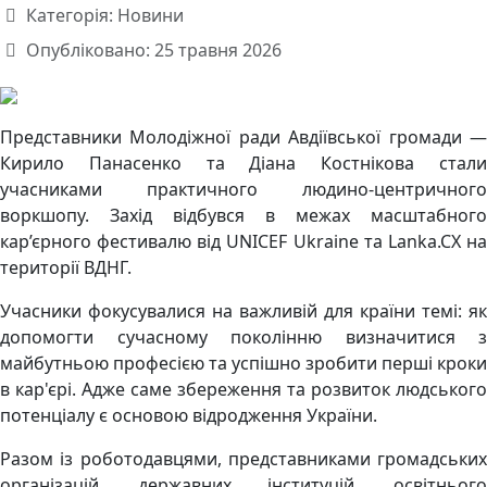
Категорія:
Новини
Опубліковано: 25 травня 2026
Представники Молодіжної ради Авдіївської громади —
Кирило Панасенко та Діана Костнікова стали
учасниками практичного людино-центричного
воркшопу. Захід відбувся в межах масштабного
кар’єрного фестивалю від UNICEF Ukraine та Lanka.CX на
території ВДНГ.
Учасники фокусувалися на важливій для країни темі: як
допомогти сучасному поколінню визначитися з
майбутньою професією та успішно зробити перші кроки
в кар'єрі. Адже саме збереження та розвиток людського
потенціалу є основою відродження України.
Разом із роботодавцями, представниками громадських
організацій, державних інституцій, освітнього