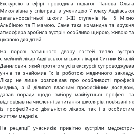
Екскурсію в ефірі проводила педагог Панова Ольга
Миколаївна у співпраці з ученицею 7 класу Авдіївської
загальноосвітньої школи І–ІІІ ступенів № 6 Міхно
Альбіною та її мамою. Саме така командна та дружня
атмосфера зробила зустріч особливо щирою, живою та
цікавою для дітей.
На порозі затишного двору гостей тепло зустрів
сімейний лікар Авдіївської міської лікарні Ситник Віталій
Данилович, який протягом усієї екскурсії супроводжував
учнів та знайомив їх із роботою медичного закладу.
Лікар не лише розповідав про особливості професії
медика, а й ділився власним професійним досвідом,
давав поради щодо вибору майбутньої професії та
відповідав на численні запитання школярів, пов’язані як
із професійною діяльністю лікаря, так і з особистим
життям медиків.
На рецепції учасників привітно зустріли медсестри-