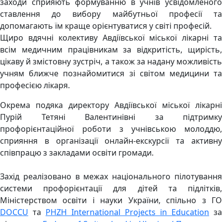
заходи сприяють формуванню в учнів усвідомленого
ставлення до вибору майбутньої професії та
допомагають їм краще орієнтуватися у світі професій.
Щиро вдячні колективу Авдіївської міської лікарні та
всім медичним працівникам за відкритість, щирість,
цікаву й змістовну зустріч, а також за надану можливість
учням ближче познайомитися зі світом медицини та
професією лікаря.
Окрема подяка директору Авдіївської міської лікарні
Пурій Тетяні Валентинівні за підтримку
профорієнтаційної роботи з учнівською молоддю,
сприяння в організації онлайн-екскурсії та активну
співпрацю з закладами освіти громади. ‎
Захід реалізовано в межах національного пілотування
системи профорієнтації для дітей та підлітків,
Міністерством освіти і науки України, спільно з ГО
DOCCU
та
PHZH International Projects in Education
за