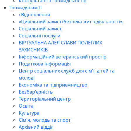
Консультації з громадськістю
Громадянам
єВідновлення
«Цивільний захист/безпека життєдіяльності»
Соціальний захист
Соціальні послуги
ВІРТУАЛЬНА АЛЕЯ СЛАВИ ПОЛЕГЛИХ
ЗАХИСНИКІВ
Інформаційний ветеранський простір
Податкова інформація
Центр соціальних служб для сім'ї, дітей та
молоді
Економіка та підприємництво
Безбар'єрність
Територіальний центр
Освіта
Культура
Сім'я, молодь та спорт
Архівний відділ