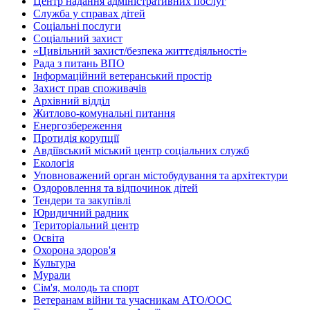
Центр надання адміністративних послуг
Служба у справах дітей
Соціальні послуги
Соціальний захист
«Цивільний захист/безпека життєдіяльності»
Рада з питань ВПО
Інформаційний ветеранський простір
Захист прав споживачів
Архівний відділ
Житлово-комунальні питання
Енергозбереження
Протидія корупції
Авдіївський міський центр соціальних служб
Екологія
Уповноважений орган містобудування та архітектури
Оздоровлення та відпочинок дітей
Тендери та закупівлі
Юридичний радник
Територіальний центр
Освіта
Охорона здоров'я
Культура
Мурали
Сім'я, молодь та спорт
Ветеранам війни та учасникам АТО/ООС