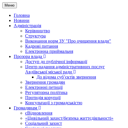
Меню
Головна
Новини
Адміністрація
Керівництво
Структура
Виконання норм ЗУ "Про очищення влади"
Кадрові питання
Електронна приймальня
Прозора влада
Доступ до публічної інформації
Центр надання адміністративних послуг
Авдіївської міської ради
До відома суб’єктів звернення
Звернення громадян
Електронні петиції
Регуляторна політика
Протидія корупції
Консультації з громадськістю
Громадянам
єВідновлення
«Цивільний захист/безпека життєдіяльності»
Соціальний захист