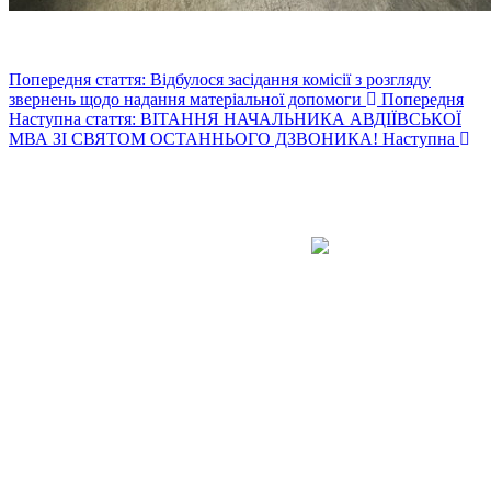
Попередня стаття: Відбулося засідання комісії з розгляду
звернень щодо надання матеріальної допомоги
Попередня
Наступна стаття: ВІТАННЯ НАЧАЛЬНИКА АВДІЇВСЬКОЇ
МВА ЗІ СВЯТОМ ОСТАННЬОГО ДЗВОНИКА!
Наступна
Авдіївська
міська
військова
КОНТАКТИ
адміністрація
EMAIL: avd.v@dn.gov.ua
Покровського
району
Донецької
області