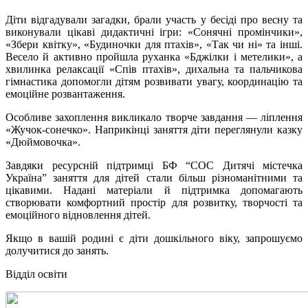
Діти відгадували загадки, брали участь у бесіді про весну та
виконували цікаві дидактичні ігри: «Сонячні промінчики»,
«Збери квітку», «Будиночки для птахів», «Так чи ні» та інші.
Весело й активно пройшла руханка «Бджілки і метелики», а
хвилинка релаксації «Спів птахів», дихальна та пальчикова
гімнастика допомогли дітям розвивати увагу, координацію та
емоційне розвантаження.
Особливе захоплення викликало творче завдання — ліплення
«Жучок-сонечко». Наприкінці заняття діти переглянули казку
«Дюймовочка».
Завдяки ресурсній підтримці БФ “СОС Дитячі містечка
Україна” заняття для дітей стали більш різноманітними та
цікавими. Надані матеріали й підтримка допомагають
створювати комфортний простір для розвитку, творчості та
емоційного відновлення дітей.
Якщо в вашій родині є діти дошкільного віку, запрошуємо
долучитися до занять.
Відділ освіти