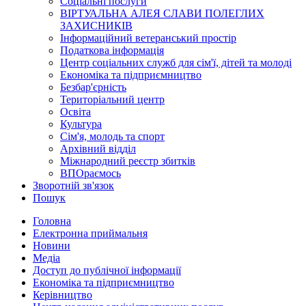
Соціальні послуги
ВІРТУАЛЬНА АЛЕЯ СЛАВИ ПОЛЕГЛИХ
ЗАХИСНИКІВ
Інформаційний ветеранський простір
Податкова інформація
Центр соціальних служб для сім'ї, дітей та молоді
Економіка та підприємництво
Безбар'єрність
Територіальний центр
Освіта
Культура
Сім'я, молодь та спорт
Архівний відділ
Міжнародний реєстр збитків
ВПОраємось
Зворотній зв'язок
Пошук
Головна
Електронна приймальня
Новини
Медіа
Доступ до публічної інформації
Економіка та підприємництво
Керівництво