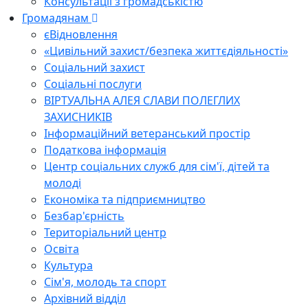
Консультації з громадськістю
Громадянам
єВідновлення
«Цивільний захист/безпека життєдіяльності»
Соціальний захист
Соціальні послуги
ВІРТУАЛЬНА АЛЕЯ СЛАВИ ПОЛЕГЛИХ
ЗАХИСНИКІВ
Інформаційний ветеранський простір
Податкова інформація
Центр соціальних служб для сім'ї, дітей та
молоді
Економіка та підприємництво
Безбар'єрність
Територіальний центр
Освіта
Культура
Сім'я, молодь та спорт
Архівний відділ