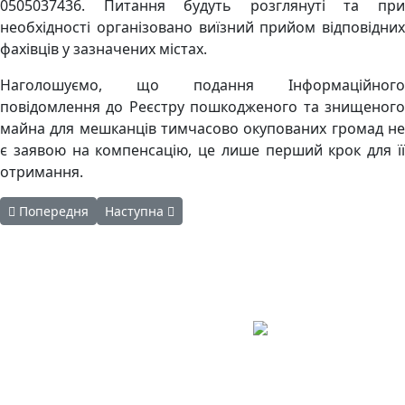
0505037436. Питання будуть розглянуті та при
необхідності організовано виїзний прийом відповідних
фахівців у зазначених містах.
Наголошуємо, що подання Інформаційного
повідомлення до Реєстру пошкодженого та знищеного
майна для мешканців тимчасово окупованих громад не
є заявою на компенсацію, це лише перший крок для її
отримання.
Попередня стаття: Тривалість робочого часу для дітей віком до
Наступна стаття: Творчість, що лікує душі: тепл
Попередня
Наступна
Авдіївська
міська
військова
КОНТАКТИ
адміністрація
EMAIL: avd.v@dn.gov.ua
Покровського
району
Донецької
області