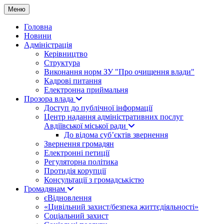
Меню
Головна
Новини
Адміністрація
Керівництво
Структура
Виконання норм ЗУ "Про очищення влади"
Кадрові питання
Електронна приймальня
Прозора влада
Доступ до публічної інформації
Центр надання адміністративних послуг
Авдіївської міської ради
До відома суб’єктів звернення
Звернення громадян
Електронні петиції
Регуляторна політика
Протидія корупції
Консультації з громадськістю
Громадянам
єВідновлення
«Цивільний захист/безпека життєдіяльності»
Соціальний захист