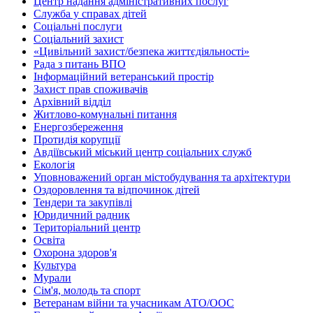
Центр надання адміністративних послуг
Служба у справах дітей
Соціальні послуги
Соціальний захист
«Цивільний захист/безпека життєдіяльності»
Рада з питань ВПО
Інформаційний ветеранський простір
Захист прав споживачів
Архівний відділ
Житлово-комунальні питання
Енергозбереження
Протидія корупції
Авдіївський міський центр соціальних служб
Екологія
Уповноважений орган містобудування та архітектури
Оздоровлення та відпочинок дітей
Тендери та закупівлі
Юридичний радник
Територіальний центр
Освіта
Охорона здоров'я
Культура
Мурали
Сім'я, молодь та спорт
Ветеранам війни та учасникам АТО/ООС