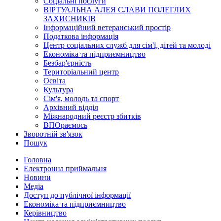
Соціальні послуги
ВІРТУАЛЬНА АЛЕЯ СЛАВИ ПОЛЕГЛИХ
ЗАХИСНИКІВ
Інформаційний ветеранський простір
Податкова інформація
Центр соціальних служб для сім'ї, дітей та молоді
Економіка та підприємництво
Безбар'єрність
Територіальний центр
Освіта
Культура
Сім'я, молодь та спорт
Архівний відділ
Міжнародний реєстр збитків
ВПОраємось
Зворотній зв'язок
Пошук
Головна
Електронна приймальня
Новини
Медіа
Доступ до публічної інформації
Економіка та підприємництво
Керівництво