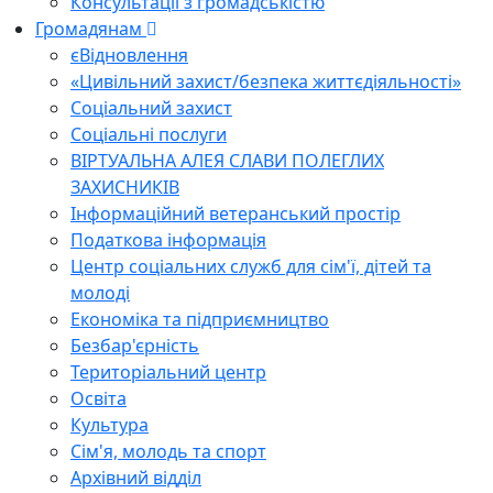
Консультації з громадськістю
Громадянам
єВідновлення
«Цивільний захист/безпека життєдіяльності»
Соціальний захист
Соціальні послуги
ВІРТУАЛЬНА АЛЕЯ СЛАВИ ПОЛЕГЛИХ
ЗАХИСНИКІВ
Інформаційний ветеранський простір
Податкова інформація
Центр соціальних служб для сім'ї, дітей та
молоді
Економіка та підприємництво
Безбар'єрність
Територіальний центр
Освіта
Культура
Сім'я, молодь та спорт
Архівний відділ