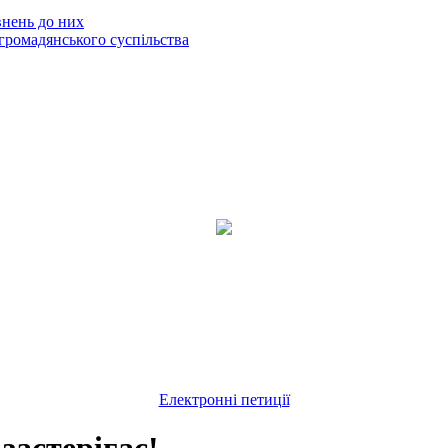
внень до них
громадянського суспільства
Електронні петиції