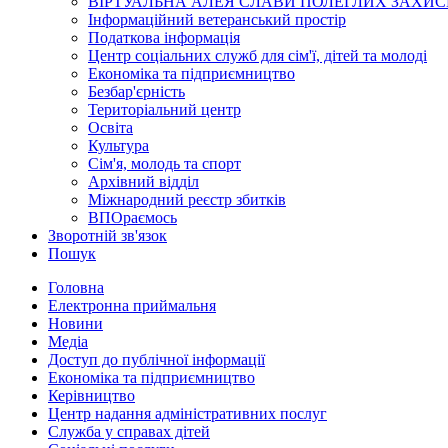
ВІРТУАЛЬНА АЛЕЯ СЛАВИ ПОЛЕГЛИХ ЗАХИС
Інформаційний ветеранський простір
Податкова інформація
Центр соціальних служб для сім'ї, дітей та молоді
Економіка та підприємництво
Безбар'єрність
Територіальний центр
Освіта
Культура
Сім'я, молодь та спорт
Архівний відділ
Міжнародний реєстр збитків
ВПОраємось
Зворотній зв'язок
Пошук
Головна
Електронна приймальня
Новини
Медіа
Доступ до публічної інформації
Економіка та підприємництво
Керівництво
Центр надання адміністративних послуг
Служба у справах дітей