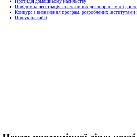
Протидія домашньому насильству
Повідомна реєстрація колективних договорів, змін і допо
Конкурс з визначення програм, розроблених інститутами 
Пошук на сайті