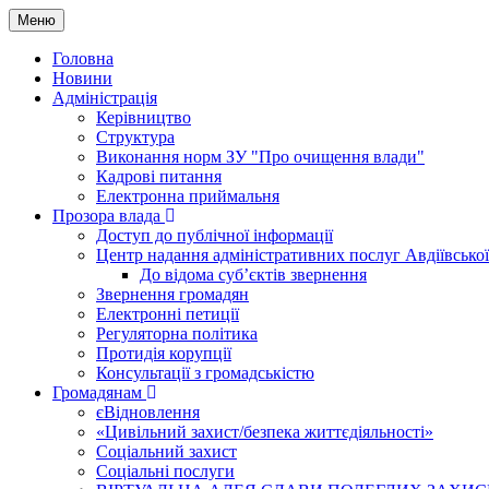
Меню
Головна
Новини
Адміністрація
Керівництво
Структура
Виконання норм ЗУ "Про очищення влади"
Кадрові питання
Електронна приймальня
Прозора влада
Доступ до публічної інформації
Центр надання адміністративних послуг Авдіївської
До відома суб’єктів звернення
Звернення громадян
Електронні петиції
Регуляторна політика
Протидія корупції
Консультації з громадськістю
Громадянам
єВідновлення
«Цивільний захист/безпека життєдіяльності»
Соціальний захист
Соціальні послуги