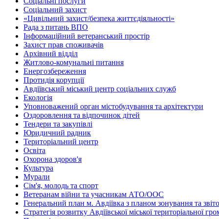
Соціальні послуги
Соціальний захист
«Цивільний захист/безпека життєдіяльності»
Рада з питань ВПО
Інформаційний ветеранський простір
Захист прав споживачів
Архівний відділ
Житлово-комунальні питання
Енергозбереження
Протидія корупції
Авдіївський міський центр соціальних служб
Екологія
Уповноважений орган містобудування та архітектури
Оздоровлення та відпочинок дітей
Тендери та закупівлі
Юридичний радник
Територіальний центр
Освіта
Охорона здоров'я
Культура
Мурали
Сім'я, молодь та спорт
Ветеранам війни та учасникам АТО/ООС
Генеральний план м. Авдіївка з планом зонування та зві
Стратегія розвитку Авдіївської міської територіальної гр