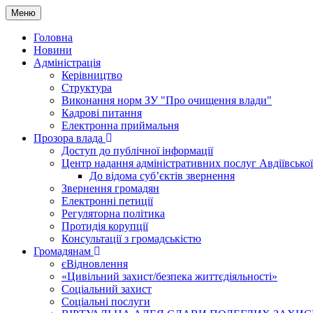
Меню
Головна
Новини
Адміністрація
Керівництво
Структура
Виконання норм ЗУ "Про очищення влади"
Кадрові питання
Електронна приймальня
Прозора влада
Доступ до публічної інформації
Центр надання адміністративних послуг Авдіївської
До відома суб’єктів звернення
Звернення громадян
Електронні петиції
Регуляторна політика
Протидія корупції
Консультації з громадськістю
Громадянам
єВідновлення
«Цивільний захист/безпека життєдіяльності»
Соціальний захист
Соціальні послуги