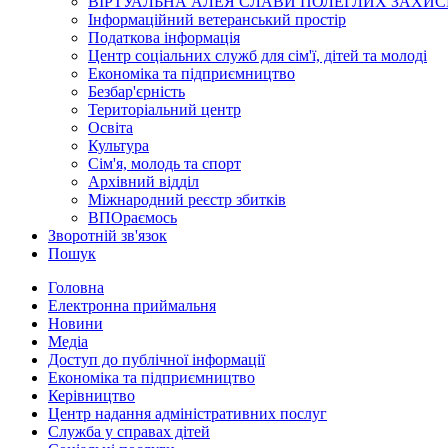
ВІРТУАЛЬНА АЛЕЯ СЛАВИ ПОЛЕГЛИХ ЗАХИС
Інформаційний ветеранський простір
Податкова інформація
Центр соціальних служб для сім'ї, дітей та молоді
Економіка та підприємництво
Безбар'єрність
Територіальний центр
Освіта
Культура
Сім'я, молодь та спорт
Архівний відділ
Міжнародний реєстр збитків
ВПОраємось
Зворотній зв'язок
Пошук
Головна
Електронна приймальня
Новини
Медіа
Доступ до публічної інформації
Економіка та підприємництво
Керівництво
Центр надання адміністративних послуг
Служба у справах дітей