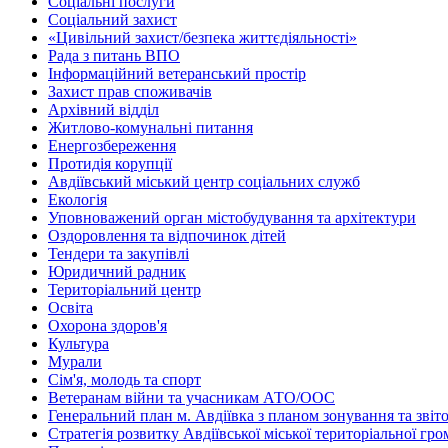
Соціальні послуги
Соціальний захист
«Цивільний захист/безпека життєдіяльності»
Рада з питань ВПО
Інформаційний ветеранський простір
Захист прав споживачів
Архівний відділ
Житлово-комунальні питання
Енергозбереження
Протидія корупції
Авдіївський міський центр соціальних служб
Екологія
Уповноважений орган містобудування та архітектури
Оздоровлення та відпочинок дітей
Тендери та закупівлі
Юридичний радник
Територіальний центр
Освіта
Охорона здоров'я
Культура
Мурали
Сім'я, молодь та спорт
Ветеранам війни та учасникам АТО/ООС
Генеральний план м. Авдіївка з планом зонування та зві
Стратегія розвитку Авдіївської міської територіальної гр