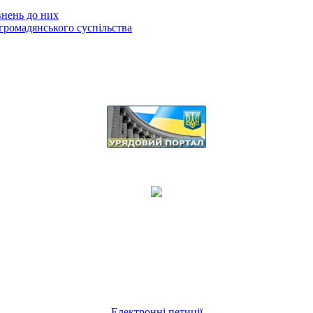
внень до них
громадянського суспільства
Електронні петиції