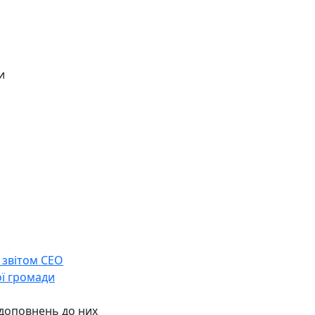
и
 звітом СЕО
ої громади
 доповнень до них