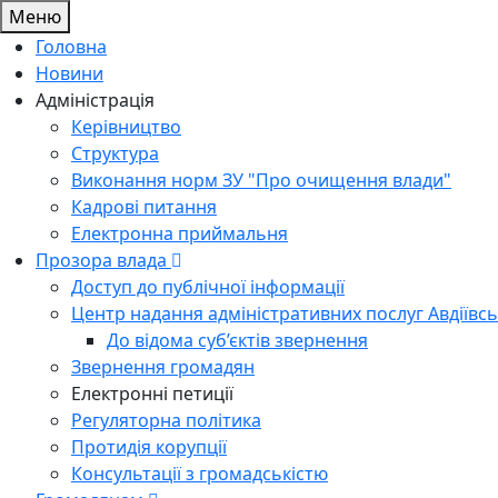
Меню
Головна
Новини
Адміністрація
Керівництво
Структура
Виконання норм ЗУ "Про очищення влади"
Кадрові питання
Електронна приймальня
Прозора влада
Доступ до публічної інформації
Центр надання адміністративних послуг Авдіївсь
До відома суб’єктів звернення
Звернення громадян
Електронні петиції
Регуляторна політика
Протидія корупції
Консультації з громадськістю