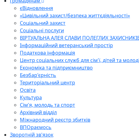
Громадянам
єВідновлення
«Цивільний захист/безпека життєдіяльності»
Соціальний захист
Соціальні послуги
ВІРТУАЛЬНА АЛЕЯ СЛАВИ ПОЛЕГЛИХ ЗАХИСНИКІ
Інформаційний ветеранський простір
Податкова інформація
Центр соціальних служб для сім'ї, дітей та молод
Економіка та підприємництво
Безбар'єрність
Територіальний центр
Освіта
Культура
Сім'я, молодь та спорт
Архівний відділ
Міжнародний реєстр збитків
ВПОраємось
Зворотній зв'язок