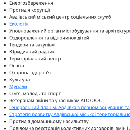
Енергозбереження
Протидія корупції
Авдіївський міський центр соціальних служб
Екологія
Уповноважений орган містобудування та архітектур
Оздоровлення та відпочинок дітей
Тендери та закупівлі
Юридичний радник
Територіальний центр
Освіта
Охорона здоров'я
Культура
Мурали
Сім'я, молодь та спорт
Ветеранам війни та учасникам АТО/ООС
Генеральний план м. Авдіївка з планом зонування та
Стратегія розвитку Авдіївської міської територіальн
Протидія домашньому насильству
Повідомна реєстрація колективних договорів, змін і