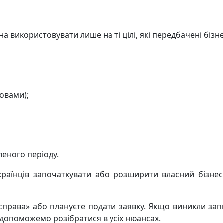
а використовувати лише на ті цілі, які передбачені біз
овами);
еного періоду.
аїнців започаткувати або розширити власний бізнес.
справа» або плануєте подати заявку. Якщо виникли за
 допоможемо розібратися в усіх нюансах.