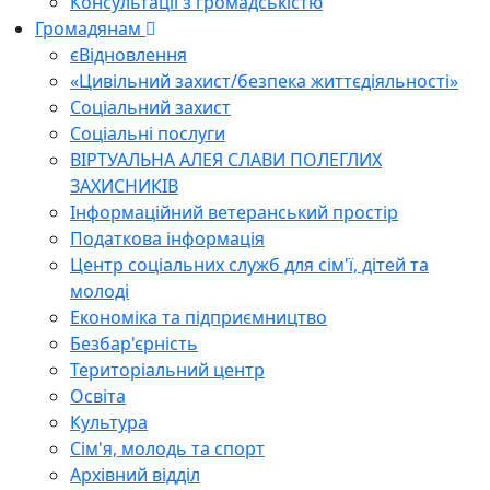
Консультації з громадськістю
Громадянам
єВідновлення
«Цивільний захист/безпека життєдіяльності»
Соціальний захист
Соціальні послуги
ВІРТУАЛЬНА АЛЕЯ СЛАВИ ПОЛЕГЛИХ
ЗАХИСНИКІВ
Інформаційний ветеранський простір
Податкова інформація
Центр соціальних служб для сім'ї, дітей та
молоді
Економіка та підприємництво
Безбар'єрність
Територіальний центр
Освіта
Культура
Сім'я, молодь та спорт
Архівний відділ