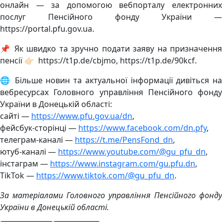
онлайн — за допомогою вебпорталу електронних
послуг Пенсійного фонду України —
https://portal.pfu.gov.ua.
📌 Як швидко та зручно подати заяву на призначення
пенсії 👉🏻 https://t1p.de/cbjmo, https://t1p.de/90kcf.
🌐 Більше новин та актуальної інформації дивіться на
вебресурсах Головного управління Пенсійного фонду
України в Донецькій області:
сайті —
https://www.pfu.gov.ua/dn
,
фейсбук-сторінці —
https://www.facebook.com/dn.pfy
,
телеграм-каналі —
https://t.me/PensFond_dn
,
ютуб-каналі —
https://www.youtube.com/@gu_pfu_dn
,
інстаграм —
https://www.instagram.com/gu.pfu.dn
,
TikTok —
https://www.tiktok.com/@gu_pfu_dn
.
За матеріалами Головного управління Пенсійного фонду
України в Донецькій області.