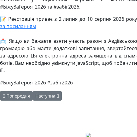
#БіжуЗаГероя_2026 та #забіг2026.
📝 Реєстрація триває з 2 липня до 10 серпня 2026 року
за посиланням
📩 Якщо ви бажаєте взяти участь разом з Авдіївською
громадою або маєте додаткові запитання, звертайтеся
за адресою
Ця електронна адреса захищена від спам
ботів. Вам необхідно увімкнути JavaScript, щоб побачити
її.
.
#БіжуЗаГероя_2026 #забіг2026
Попередня стаття: ВІТАННЯ НАЧАЛЬНИКА АВДІЇВСЬКОЇ МВА 
Наступна стаття: Допомагайте тим, хто захища
Попередня
Наступна
Авдіївська
міська
військова
КОНТАКТИ
адміністрація