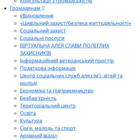
Консультації з громадськістю
Громадянам
єВідновлення
«Цивільний захист/безпека життєдіяльності»
Соціальний захист
Соціальні послуги
ВІРТУАЛЬНА АЛЕЯ СЛАВИ ПОЛЕГЛИХ
ЗАХИСНИКІВ
Інформаційний ветеранський простір
Податкова інформація
Центр соціальних служб для сім'ї, дітей та
молоді
Економіка та підприємництво
Безбар'єрність
Територіальний центр
Освіта
Культура
Сім'я, молодь та спорт
Архівний відділ