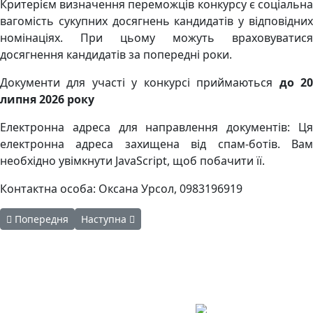
Критерієм визначення переможців конкурсу є соціальна
вагомість сукупних досягнень кандидатів у відповідних
номінаціях. При цьому можуть враховуватися
досягнення кандидатів за попередні роки.
Документи для участі у конкурсі приймаються
до 2
липня 2026 року
Електронна адреса для направлення документів:
Ця
електронна адреса захищена від спам-ботів. Вам
необхідно увімкнути JavaScript, щоб побачити її.
Контактна особа: Оксана Урсол, 0983196919
Попередня стаття: Інструкція користувача програми екранног
Наступна стаття: ДІЗНАЙТЕСЯ, ЩО ОЗНАЧАЄ 
Попередня
Наступна
Авдіївська
міська
військова
КОНТАКТИ
адміністрація