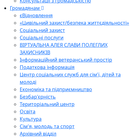
Консультації з громадськістю
Громадянам
єВідновлення
«Цивільний захист/безпека життєдіяльності»
Соціальний захист
Соціальні послуги
ВІРТУАЛЬНА АЛЕЯ СЛАВИ ПОЛЕГЛИХ
ЗАХИСНИКІВ
Інформаційний ветеранський простір
Податкова інформація
Центр соціальних служб для сім'ї, дітей та
молоді
Економіка та підприємництво
Безбар'єрність
Територіальний центр
Освіта
Культура
Сім'я, молодь та спорт
Архівний відділ