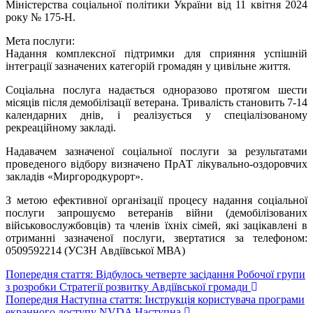
Міністерства соціальної політики України від 11 квітня 2024
року № 175-Н.
Мета послуги:
Надання комплексної підтримки для сприяння успішній
інтеграції зазначених категорій громадян у цивільне життя.
Соціальна послуга надається одноразово протягом шести
місяців після демобілізації ветерана. Тривалість становить 7-14
календарних днів, і реалізується у спеціалізованому
рекреаційному закладі.
Надавачем зазначеної соціальної послуги за результатами
проведеного відбору визначено ПрАТ лікувально-оздоровчих
закладів «Миргородкурорт».
З метою ефективної організації процесу надання соціальної
послуги запрошуємо ветеранів війни (демобілізованих
військовослужбовців) та членів їхніх сімей, які зацікавлені в
отриманні зазначеної послуги, звертатися за телефоном:
0509592214 (УСЗН Авдіївської МВА)
Попередня стаття: Відбулось четверте засідання Робочої групи
з розробки Стратегії розвитку Авдіївської громади
Попередня
Наступна стаття: Інструкція користувача програми
екранного доступу NVDA
Наступна