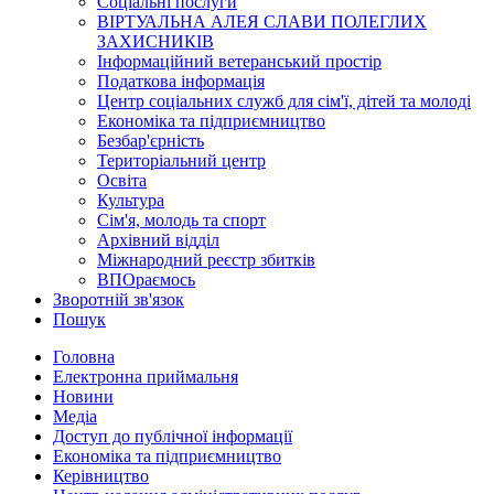
Соціальні послуги
ВІРТУАЛЬНА АЛЕЯ СЛАВИ ПОЛЕГЛИХ
ЗАХИСНИКІВ
Інформаційний ветеранський простір
Податкова інформація
Центр соціальних служб для сім'ї, дітей та молоді
Економіка та підприємництво
Безбар'єрність
Територіальний центр
Освіта
Культура
Сім'я, молодь та спорт
Архівний відділ
Міжнародний реєстр збитків
ВПОраємось
Зворотній зв'язок
Пошук
Головна
Електронна приймальня
Новини
Медіа
Доступ до публічної інформації
Економіка та підприємництво
Керівництво