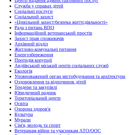
Центр надання адміністративних послуг
Служба у справах дітей
Соціальні послуги
Соціальний захист
«Цивільний захист/безпека життєдіяльності»
Рада з питань ВПО
Інформаційний ветеранський простір
Захист прав споживачів
Архівний відділ
Житлово-комунальні питання
Енергозбереження
Протидія корупції
Авдіївський міський центр соціальних служб
Екологія
Уповноважений орган містобудування та архітектури
Оздоровлення та відпочинок дітей
Тендери та закупівлі
Юридичний радник
Територіальний центр
Освіта
Охорона здоров'я
Культура
Мурали
Сім'я, молодь та спорт
Ветеранам війни та учасникам АТО/ООС