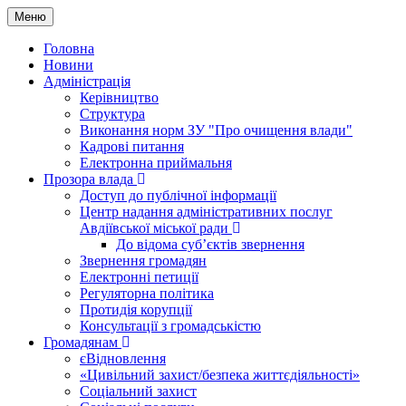
Меню
Головна
Новини
Адміністрація
Керівництво
Структура
Виконання норм ЗУ "Про очищення влади"
Кадрові питання
Електронна приймальня
Прозора влада
Доступ до публічної інформації
Центр надання адміністративних послуг
Авдіївської міської ради
До відома суб’єктів звернення
Звернення громадян
Електронні петиції
Регуляторна політика
Протидія корупції
Консультації з громадськістю
Громадянам
єВідновлення
«Цивільний захист/безпека життєдіяльності»
Соціальний захист