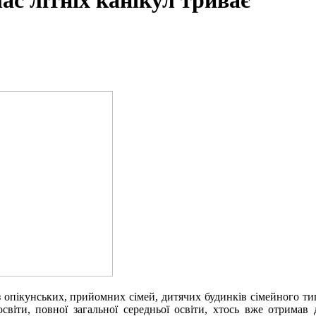
ас літніх канікул триває
и з опікунських, прийомних сімей, дитячих будинків сімейного ти
освіти, повної загальної середньої освіти, хтось вже отрима