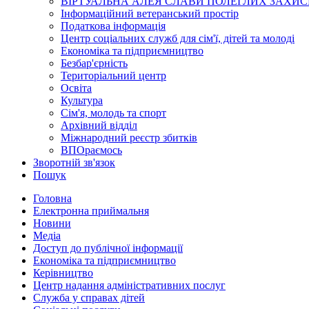
ВІРТУАЛЬНА АЛЕЯ СЛАВИ ПОЛЕГЛИХ ЗАХИС
Інформаційний ветеранський простір
Податкова інформація
Центр соціальних служб для сім'ї, дітей та молоді
Економіка та підприємництво
Безбар'єрність
Територіальний центр
Освіта
Культура
Сім'я, молодь та спорт
Архівний відділ
Міжнародний реєстр збитків
ВПОраємось
Зворотній зв'язок
Пошук
Головна
Електронна приймальня
Новини
Медіа
Доступ до публічної інформації
Економіка та підприємництво
Керівництво
Центр надання адміністративних послуг
Служба у справах дітей