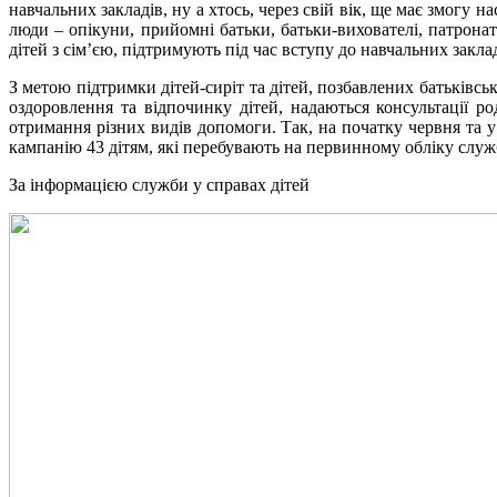
навчальних закладів, ну а хтось, через свій вік, ще має змогу 
люди – опікуни, прийомні батьки, батьки-вихователі, патронат
дітей з сім’єю, підтримують під час вступу до навчальних закла
З метою підтримки дітей-сиріт та дітей, позбавлених батьківсько
оздоровлення та відпочинку дітей, надаються консультації р
отримання різних видів допомоги. Так, на початку червня та у 
кампанію 43 дітям, які перебувають на первинному обліку служб
За інформацією служби у справах дітей