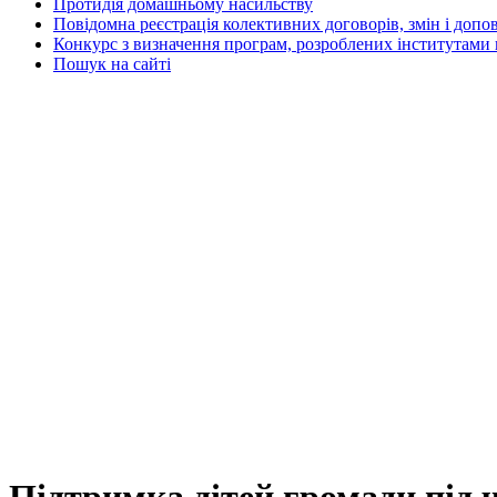
Протидія домашньому насильству
Повідомна реєстрація колективних договорів, змін і допо
Конкурс з визначення програм, розроблених інститутами 
Пошук на сайті