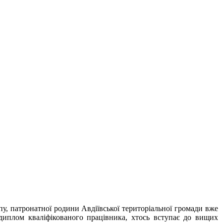
пу, патронатної родини Авдіївської територіальної громади вже
в диплом кваліфікованого працівника, хтось вступає до вищих