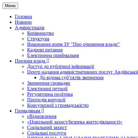
Меню
Головна
Новини
Адміністрація
Керівництво
Структура
Виконання норм ЗУ "Про очищення влади"
Кадрові питання
Електронна приймальня
Прозора влада
Доступ до публічної інформації
Центр надання адміністративних послуг Авдіївської
До відома суб’єктів звернення
Звернення громадян
Електронні петиції
Регуляторна політика
Протидія корупції
Консультації з громадськістю
Громадянам
єВідновлення
«Цивільний захист/безпека життєдіяльності»
Соціальний захист
Соціальні послуги