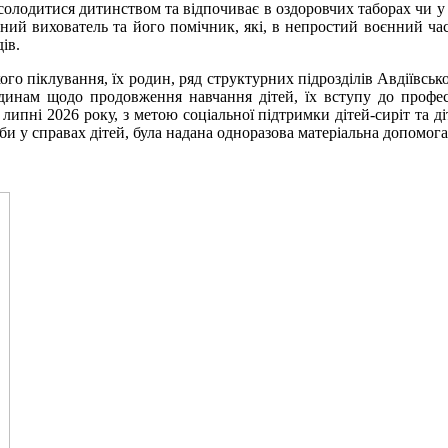
насолодитися дитинством та відпочиває в оздоровчих таборах чи у
ний вихователь та його помічник, які, в непростий воєнний час
дів.
го піклування, їх родин, ряд структурних підрозділів Авдіївської
одинам щодо продовження навчання дітей, їх вступу до профес
липні 2026 року, з метою соціальної підтримки дітей-сиріт та д
и у справах дітей, була надана одноразова матеріальна допомога