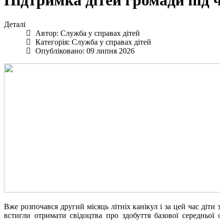
Підтримка дітей громади під ч
Деталі
Автор:
Служба у справах дітей
Категорія:
Служба у справах дітей
Опубліковано: 09 липня 2026
Вже розпочався другий місяць літніх канікул і за цей час діт
встигли отримати свідоцтва про здобуття базової середньої 