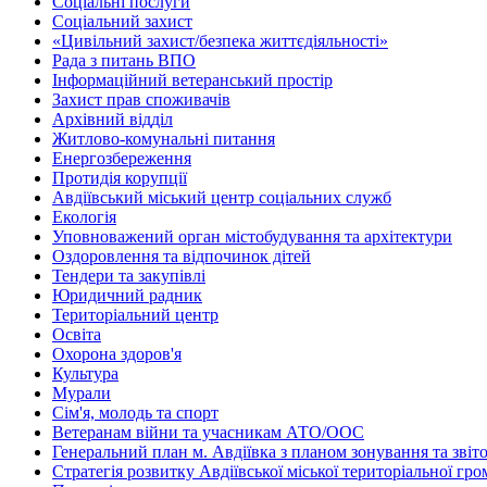
Соціальні послуги
Соціальний захист
«Цивільний захист/безпека життєдіяльності»
Рада з питань ВПО
Інформаційний ветеранський простір
Захист прав споживачів
Архівний відділ
Житлово-комунальні питання
Енергозбереження
Протидія корупції
Авдіївський міський центр соціальних служб
Екологія
Уповноважений орган містобудування та архітектури
Оздоровлення та відпочинок дітей
Тендери та закупівлі
Юридичний радник
Територіальний центр
Освіта
Охорона здоров'я
Культура
Мурали
Сім'я, молодь та спорт
Ветеранам війни та учасникам АТО/ООС
Генеральний план м. Авдіївка з планом зонування та зві
Стратегія розвитку Авдіївської міської територіальної гр