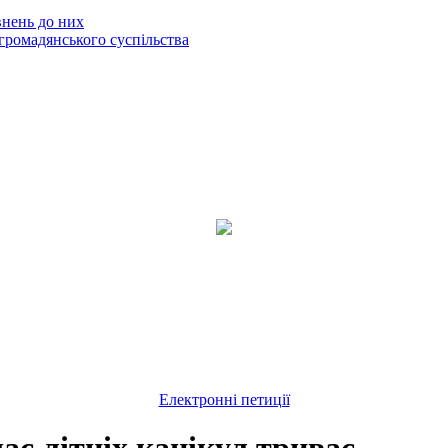
внень до них
громадянського суспільства
Електронні петиції