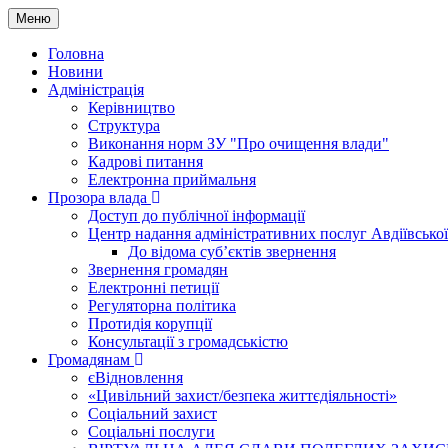
Меню
Головна
Новини
Адміністрація
Керівництво
Структура
Виконання норм ЗУ "Про очищення влади"
Кадрові питання
Електронна приймальня
Прозора влада
Доступ до публічної інформації
Центр надання адміністративних послуг Авдіївської
До відома суб’єктів звернення
Звернення громадян
Електронні петиції
Регуляторна політика
Протидія корупції
Консультації з громадськістю
Громадянам
єВідновлення
«Цивільний захист/безпека життєдіяльності»
Соціальний захист
Соціальні послуги