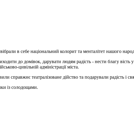
вібрали в себе національний колорит та менталітет нашого народ
дити до домівок, дарувати людям радість - нести благу вість у
йськово-цивільній адміністрації міста.
или справжнє театралізоване дійство та подарували радість і св
ки із солодощами.