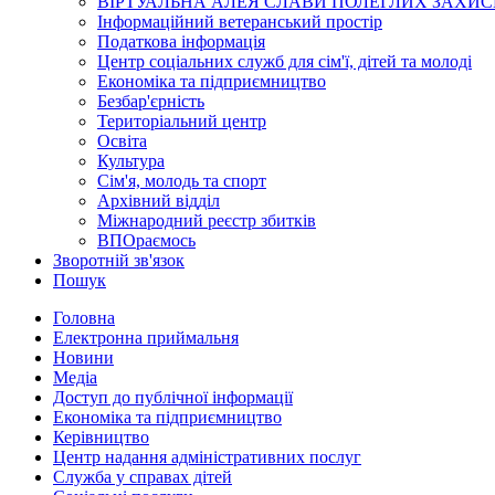
ВІРТУАЛЬНА АЛЕЯ СЛАВИ ПОЛЕГЛИХ ЗАХИС
Інформаційний ветеранський простір
Податкова інформація
Центр соціальних служб для сім'ї, дітей та молоді
Економіка та підприємництво
Безбар'єрність
Територіальний центр
Освіта
Культура
Сім'я, молодь та спорт
Архівний відділ
Міжнародний реєстр збитків
ВПОраємось
Зворотній зв'язок
Пошук
Головна
Електронна приймальня
Новини
Медіа
Доступ до публічної інформації
Економіка та підприємництво
Керівництво
Центр надання адміністративних послуг
Служба у справах дітей