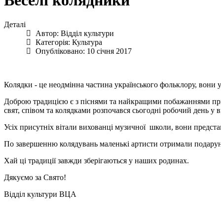
Веселі колядники
Деталі
Автор:
Відділ культури
Категорія:
Культура
Опубліковано: 10 січня 2017
Колядки - це неодмінна частина українського фольклору, вони у
Доброю традицією є з піснями та найкращими побажаннями прихо
свят, співом та колядками розпочався сьогодні робочий день у ві
Усіх присутніх вітали вихованці музичної школи, вони представ
По завершенню колядувань маленькі артисти отримали подарун
Хай ці традиції завжди зберігаються у наших родинах.
Дякуємо за Свято!
Відділ культури ВЦА