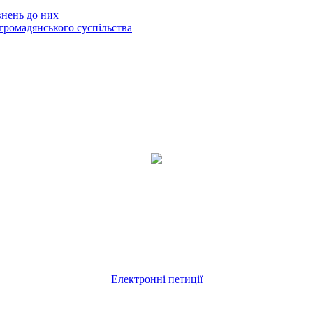
внень до них
громадянського суспільства
Електронні петиції