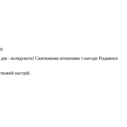
у.
 дім - колядувати! Святковими вітаннями з нагоди Різдвяних
ятковий настрій.