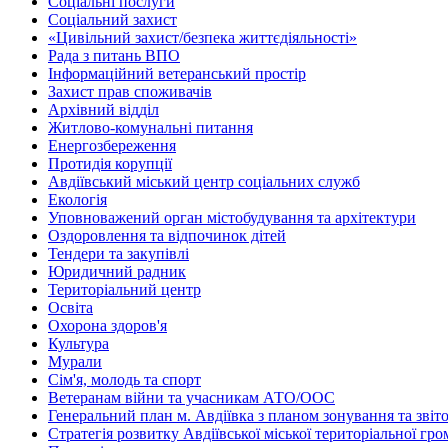
Соціальні послуги
Соціальний захист
«Цивільний захист/безпека життєдіяльності»
Рада з питань ВПО
Інформаційний ветеранський простір
Захист прав споживачів
Архівний відділ
Житлово-комунальні питання
Енергозбереження
Протидія корупції
Авдіївський міський центр соціальних служб
Екологія
Уповноважений орган містобудування та архітектури
Оздоровлення та відпочинок дітей
Тендери та закупівлі
Юридичний радник
Територіальний центр
Освіта
Охорона здоров'я
Культура
Мурали
Сім'я, молодь та спорт
Ветеранам війни та учасникам АТО/ООС
Генеральний план м. Авдіївка з планом зонування та зві
Стратегія розвитку Авдіївської міської територіальної гр