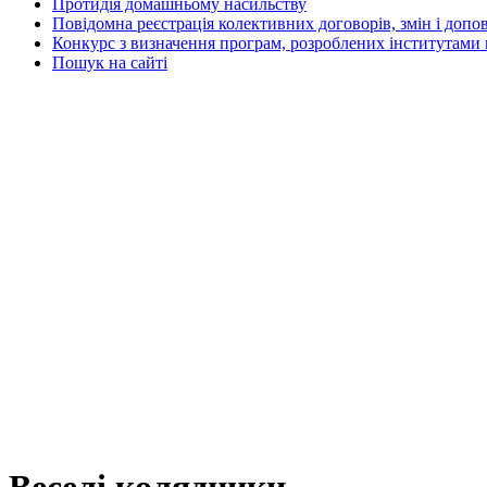
Протидія домашньому насильству
Повідомна реєстрація колективних договорів, змін і допо
Конкурс з визначення програм, розроблених інститутами 
Пошук на сайті