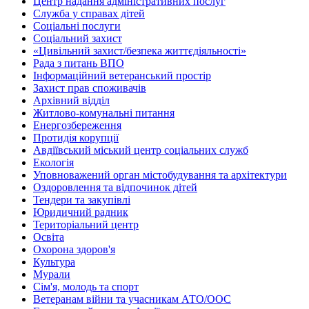
Центр надання адміністративних послуг
Служба у справах дітей
Соціальні послуги
Соціальний захист
«Цивільний захист/безпека життєдіяльності»
Рада з питань ВПО
Інформаційний ветеранський простір
Захист прав споживачів
Архівний відділ
Житлово-комунальні питання
Енергозбереження
Протидія корупції
Авдіївський міський центр соціальних служб
Екологія
Уповноважений орган містобудування та архітектури
Оздоровлення та відпочинок дітей
Тендери та закупівлі
Юридичний радник
Територіальний центр
Освіта
Охорона здоров'я
Культура
Мурали
Сім'я, молодь та спорт
Ветеранам війни та учасникам АТО/ООС