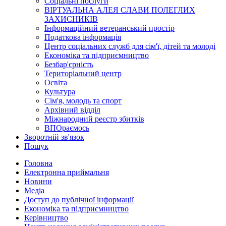
Соціальні послуги
ВІРТУАЛЬНА АЛЕЯ СЛАВИ ПОЛЕГЛИХ
ЗАХИСНИКІВ
Інформаційний ветеранський простір
Податкова інформація
Центр соціальних служб для сім'ї, дітей та молоді
Економіка та підприємництво
Безбар'єрність
Територіальний центр
Освіта
Культура
Сім'я, молодь та спорт
Архівний відділ
Міжнародний реєстр збитків
ВПОраємось
Зворотній зв'язок
Пошук
Головна
Електронна приймальня
Новини
Медіа
Доступ до публічної інформації
Економіка та підприємництво
Керівництво