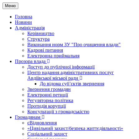
Меню
Головна
Новини
Адміністрація
Керівництво
Структура
Виконання норм ЗУ "Про очищення влади"
Кадрові питання
Електронна приймальня
Прозора влада
Доступ до публічної інформації
Центр надання адміністративних послуг
Авдіївської міської ради
До відома суб’єктів звернення
Звернення громадян
Електронні петиції
Регуляторна політика
Протидія корупції
Консультації з громадськістю
Громадянам
єВідновлення
«Цивільний захист/безпека життєдіяльності»
Соціальний захист