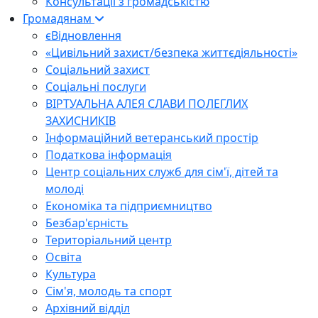
Консультації з громадськістю
Громадянам
єВідновлення
«Цивільний захист/безпека життєдіяльності»
Соціальний захист
Соціальні послуги
ВІРТУАЛЬНА АЛЕЯ СЛАВИ ПОЛЕГЛИХ
ЗАХИСНИКІВ
Інформаційний ветеранський простір
Податкова інформація
Центр соціальних служб для сім'ї, дітей та
молоді
Економіка та підприємництво
Безбар'єрність
Територіальний центр
Освіта
Культура
Сім'я, молодь та спорт
Архівний відділ