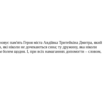
овує пам'ять Героя міста Авдіївка Тритейкіна Дмитра, який
 які ніколи не дочекаються сина; ту дружину, яка ніколи
им болем щодня. І, при всіх намаганнях допомогти – словом,