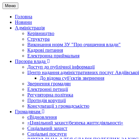
Меню
Головна
Новини
Адміністрація
Керівництво
Структура
Виконання норм ЗУ "Про очищення влади"
Кадрові питання
Електронна приймальня
Прозора влада
Доступ до публічної інформації
Центр надання адміністративних послуг Авдіївської
До відома суб’єктів звернення
Звернення громадян
Електронні петиції
Регуляторна політика
Протидія корупції
Консультації з громадськістю
Громадянам
єВідновлення
«Цивільний захист/безпека життєдіяльності»
Соціальний захист
Соціальні послуги