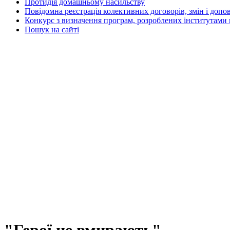
Протидія домашньому насильству
Повідомна реєстрація колективних договорів, змін і допо
Конкурс з визначення програм, розроблених інститутами 
Пошук на сайті