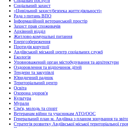
Соціальні послуги
Соціальний захист
«Цивільний захист/безпека життєдіяльності»
Рада з питань ВПО
Інформаційний ветеранський простір
Захист прав споживачів
Архівний відділ
Житлово-комунальні питання
Енергозбереження
Протидія корупції
Авдіївський міський центр соціальних служб
Екологія
Уповноважений орган містобудування та архітектури
Оздоровлення та відпочинок дітей
Тендери та закупівлі
Юридичний радник
Територіальний центр
Освіта
Охорона здоров'я
Культура
Мурали
Сім'я, молодь та спорт
Ветеранам війни та учасникам АТО/ООС
Генеральний план м. Авдіївка з планом зонування та зві
Стратегія розвитку Авдіївської міської територіальної гр