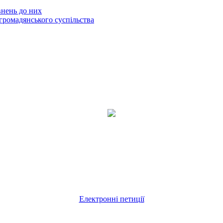
внень до них
громадянського суспільства
Електронні петиції