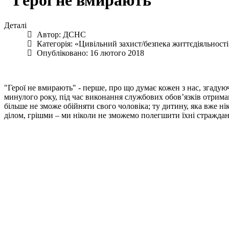
"Герої не вмирають"
Деталі
Автор:
ДСНС
Категорія:
«Цивільний захист/безпека життєдіяльності
Опубліковано: 16 лютого 2018
"Герої не вмирають" - перше, про що думає кожен з нас, згаду
минулого року, під час виконання службових обов’язків отримав
більше не зможе обійняти свого чоловіка; ту дитину, яка вже н
ділом, грішми – ми ніколи не зможемо полегшити їхні страждан