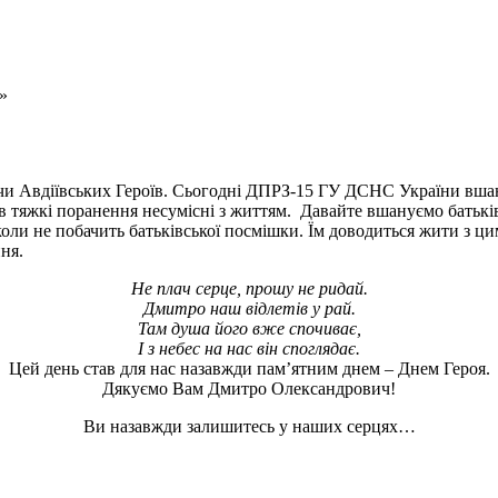
»
ючи Авдіївських Героїв. Сьогодні ДПРЗ-15 ГУ ДСНС України вшан
 тяжкі поранення несумісні з життям. Давайте вшануємо батьків,
іколи не побачить батьківської посмішки. Їм доводиться жити з ц
ня.
Не плач серце,
прошу не ридай.
Дмитро
наш відлетів у рай.
Там душа його вже спочиває,
І з небес на нас він споглядає.
Цей день став для нас назавжди пам’ятним днем – Днем Героя.
Дякуємо Вам Дмитро Олександрович!
Ви назавжди залишитесь у наших серцях…