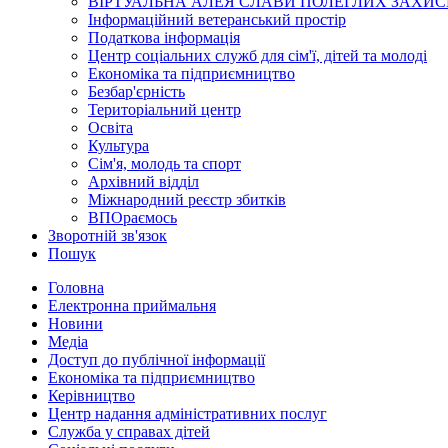
ВІРТУАЛЬНА АЛЕЯ СЛАВИ ПОЛЕГЛИХ ЗАХИС
Інформаційний ветеранський простір
Податкова інформація
Центр соціальних служб для сім'ї, дітей та молоді
Економіка та підприємництво
Безбар'єрність
Територіальний центр
Освіта
Культура
Сім'я, молодь та спорт
Архівний відділ
Міжнародний реєстр збитків
ВПОраємось
Зворотній зв'язок
Пошук
Головна
Електронна приймальня
Новини
Медіа
Доступ до публічної інформації
Економіка та підприємництво
Керівництво
Центр надання адміністративних послуг
Служба у справах дітей