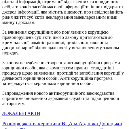
підставі інформації, отриманої від фізичних та юридичних
осіб, а також із засобів масової інформації та інших відкритих
джерел інформації, яка містить відомості про невідповідність
рівня життя суб’єктів декларування задекларованим ними
майну і доходам.
За вчинення корупційних або пов’язаних з корупцією
правопорушень суб’єкти цього Закону притягаються до
кримінальної, адміністративної, цивільно-правової та
дисциплінарної відповідальності у встановленому законом
порядку.
Законом передбачено створення антикорупційної програми
юридичної особи, яка є комплексом правил, стандартів і
процедур щодо виявлення, протидії та запобігання корупції у
діяльності юридичної особи. Антикорупційна програма
затверджується керівником юридичної особи.
Запровадження нового антикорупційного законодавства
сприятиме оновленню державної служби та підвищенню її
авторитету.
ЛОКАЛЬНІ АКТИ
Розпорядження керівника ВЦА м.Авдіївка Донецької