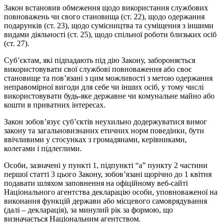
Закон встановив обмеження щодо використання службових
повноважень чи свого становища (ст. 22), щодо одержання
подарунків (ст. 23), щодо сумісництва та суміщення з іншими
видами діяльності (ст. 25), щодо спільної роботи близьких осіб
(ст. 27).
Суб’єктам, які підпадають під дію Закону, забороняється
використовувати свої службові повноваження або своє
становище та пов’язані з цим можливості з метою одержання
неправомірної вигоди для себе чи інших осіб, у тому числі
використовувати будь-яке державне чи комунальне майно або
кошти в приватних інтересах.
Закон зобов’язує суб’єктів неухильно додержуватися вимог
закону та загальновизнаних етичних норм поведінки, бути
ввічливими у стосунках з громадянами, керівниками,
колегами і підлеглими.
Особи, зазначені у пункті 1, підпункті “а” пункту 2 частини
першої статті 3 цього Закону, зобов’язані щорічно до 1 квітня
подавати шляхом заповнення на офіційному веб-сайті
Національного агентства декларацію особи, уповноваженої на
виконання функцій держави або місцевого самоврядування
(далі – декларація), за минулий рік за формою, що
визначається Національним агентством.