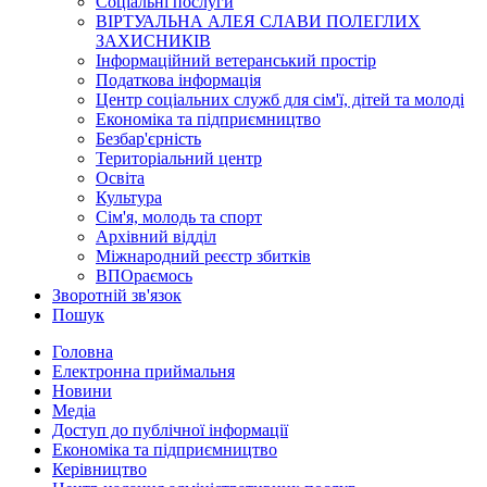
Соціальні послуги
ВІРТУАЛЬНА АЛЕЯ СЛАВИ ПОЛЕГЛИХ
ЗАХИСНИКІВ
Інформаційний ветеранський простір
Податкова інформація
Центр соціальних служб для сім'ї, дітей та молоді
Економіка та підприємництво
Безбар'єрність
Територіальний центр
Освіта
Культура
Сім'я, молодь та спорт
Архівний відділ
Міжнародний реєстр збитків
ВПОраємось
Зворотній зв'язок
Пошук
Головна
Електронна приймальня
Новини
Медіа
Доступ до публічної інформації
Економіка та підприємництво
Керівництво