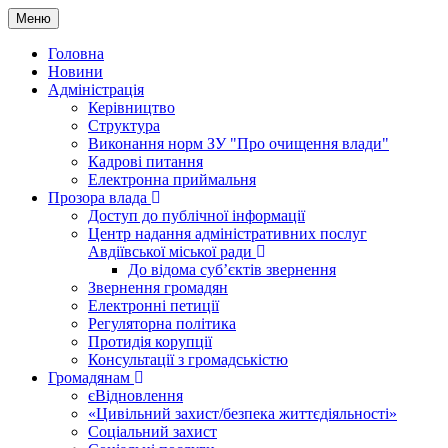
Меню
Головна
Новини
Адміністрація
Керівництво
Структура
Виконання норм ЗУ "Про очищення влади"
Кадрові питання
Електронна приймальня
Прозора влада
Доступ до публічної інформації
Центр надання адміністративних послуг
Авдіївської міської ради
До відома суб’єктів звернення
Звернення громадян
Електронні петиції
Регуляторна політика
Протидія корупції
Консультації з громадськістю
Громадянам
єВідновлення
«Цивільний захист/безпека життєдіяльності»
Соціальний захист