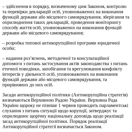
– здійснення в порядку, визначеному цим Законом, контролю
та перевірки декларацій осіб, уповноважених на виконання
функцій держави або місцевого самоврядування, зберігання та
оприлюднення таких декларацій, проведення моніторингу
способу життя осіб, уповноважених на виконання функцій
держави або місцевого самоврядування;
– розробка типової антикорупційної програми юридичної
особи;
– надання роз’яснень, методичної та консультаційної
допомоги з питань застосування актів законодавства з питань
етичної поведінки, запобігання та врегулювання конфлікту
інтересів у діяльності осіб, уповноважених на виконання
функцій держави або місцевого самоврядування, та
прирівняних до них осіб.
Засади антикорупційної політики (Антикорупційна стратегія)
визначаються Верховною Радою України. Верховна Рада
України щороку не пізніше 1 червня проводить парламентські
слухання з питань ситуації щодо корупції, затверджує та
оприлюднює щорічну національну доповідь щодо реалізації
засад антикорупційної політики. Порядок реалізації
Антикорупційної стратегії визначається Законом.