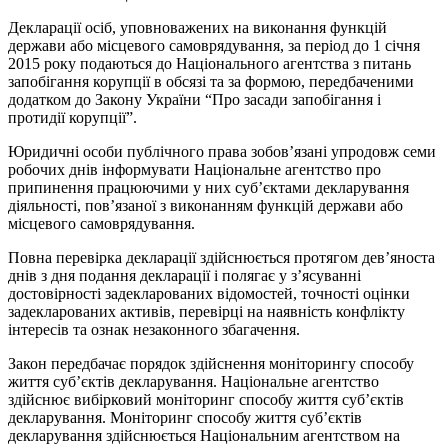
Декларації осіб, уповноважених на виконання функцій
держави або місцевого самоврядування, за період до 1 січня
2015 року подаються до Національного агентства з питань
запобігання корупції в обсязі та за формою, передбаченими
додатком до Закону України “Про засади запобігання і
протидії корупції”.
Юридичні особи публічного права зобов’язані упродовж семи
робочих днів інформувати Національне агентство про
припинення працюючими у них суб’єктами декларування
діяльності, пов’язаної з виконанням функцій держави або
місцевого самоврядування.
Повна перевірка декларації здійснюється протягом дев’яноста
днів з дня подання декларації і полягає у з’ясуванні
достовірності задекларованих відомостей, точності оцінки
задекларованих активів, перевірці на наявність конфлікту
інтересів та ознак незаконного збагачення.
Закон передбачає порядок здійснення моніторингу способу
життя суб’єктів декларування. Національне агентство
здійснює вибірковий моніторинг способу життя суб’єктів
декларування. Моніторинг способу життя суб’єктів
декларування здійснюється Національним агентством на