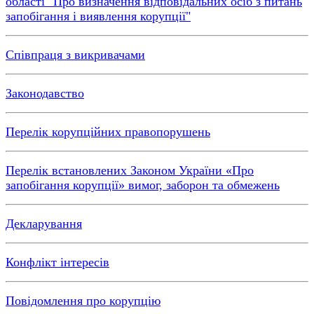
області "Про визначення відповідальних осіб з питань
запобігання і виявлення корупції"
Співпраця з викривачами
Законодавство
Перелік корупційних правопорушень
Перелік встановлених Законом України «Про
запобігання корупції» вимог, заборон та обмежень
Декларування
Конфлікт інтересів
Повідомлення про корупцію