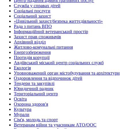
Центр надання адміністративних послуг
Служба у справах дітей
Соціальні послуги
Соціальний захист
«Цивільний захист/безпека життєдіяльності»
Рада з питань ВПО
Інформаційний ветеранський простір
Захист прав споживачів
Архівний відділ
Житлово-комунальні питання
Енергозбереження
Протидія корупції
Авдіївський міський центр соціальних служб
Екологія
Уповноважений орган містобудування та архітектури
Оздоровлення та відпочинок дітей
Тендери та закупівлі
Юридичний радник
Територіальний центр
Освіта
Охорона здоров'я
Культура
Мурали
Сім'я, молодь та спорт
Ветеранам війни та учасникам АТО/ООС