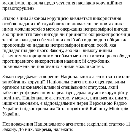
механізмів, правила щодо усунення наслідків корупційних
правопорушень.
Згідно з цим Законом корупцією визнається використання
особою наданих їй службових повноважень чи пов’язаних з
ними можливостей з метою одержання неправомірної вигоди
або прийняття такої вигоди чи прийняття обіцянки/пропозиції
такої вигоди для себе чи інших осіб або відповідно обіцянка/
пропозиція чи надання неправомірної вигоди особі, яка
підпадає під дію цього Закону, або на її вимогу іншим
фізичним чи юридичним особам з метою схилити цю особу до
протиправного використання наданих їй службових
повноважень чи пов’язаних з ними можливостей.
Закон передбачає створення Національного агентства з питань
запобігання корупції. Національне агентство є центральним
органом виконавчої влади зі спеціальним статусом, який
забезпечує формування та реалізує державну антикорупційну
політику. Національне агентство, у межах, визначених цим та
іншими законами, є відповідальним перед Верховною Радою
України і підконтрольним їй та підзвітний Кабінету Міністрів
України.
Повноваження Національного агентства закріплені статтею 11
Закону. До них, зокрема, належать: