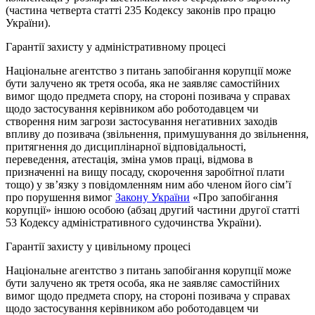
(частина четверта статті 235 Кодексу законів про працю
України).
Гарантії захисту у адміністративному процесі
Національне агентство з питань запобігання корупції може
бути залучено як третя особа, яка не заявляє самостійних
вимог щодо предмета спору, на стороні позивача у справах
щодо застосування керівником або роботодавцем чи
створення ним загрози застосування негативних заходів
впливу до позивача (звільнення, примушування до звільнення,
притягнення до дисциплінарної відповідальності,
переведення, атестація, зміна умов праці, відмова в
призначенні на вищу посаду, скорочення заробітної плати
тощо) у зв’язку з повідомленням ним або членом його сім’ї
про порушення вимог
Закону України
«Про запобігання
корупції» іншою особою (абзац другий частини другої статті
53 Кодексу адміністративного судочинства України).
Гарантії захисту у цивільному процесі
Національне агентство з питань запобігання корупції може
бути залучено як третя особа, яка не заявляє самостійних
вимог щодо предмета спору, на стороні позивача у справах
щодо застосування керівником або роботодавцем чи