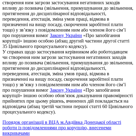
створення ним загрози застосування негативних заходів
впливу до позивача (звільнення, примушування до звільнення,
притягнення до дисциплінарної відповідальності,
переведення, атестація, зміна умов праці, відмова в
призначенні на вищу посаду, скорочення заробітної плати
тощо) у зв’язку з повідомленням ним або членом його сім’ї
про порушення вимог
Закону України
«Про запобігання
корупції» іншою особою (абзац другий частини другої статті
35 Цивільного процесуального кодексу).
У справах щодо застосування керівником або роботодавцем
чи створення ним загрози застосування негативних заходів
впливу до позивача (звільнення, примушування до звільнення,
притягнення до дисциплінарної відповідальності,
переведення, атестація, зміна умов праці, відмова в
призначенні на вищу посаду, скорочення заробітної плати
тощо) у зв’язку з повідомленням ним або членом його сім’ї
про порушення вимог
Закону України
«Про запобігання
корупції» іншою особою обов’язок доказування правомірності
прийнятих при цьому рішень, вчинених дій покладається на
відповідача (абзац третій частини першої статті 60 Цивільного
процесуального кодексу).
Порядок організації в ВЦА м.Авдіївка Донецької області
роботи із повідомленнями про корупцію, внесенеми
викривачами