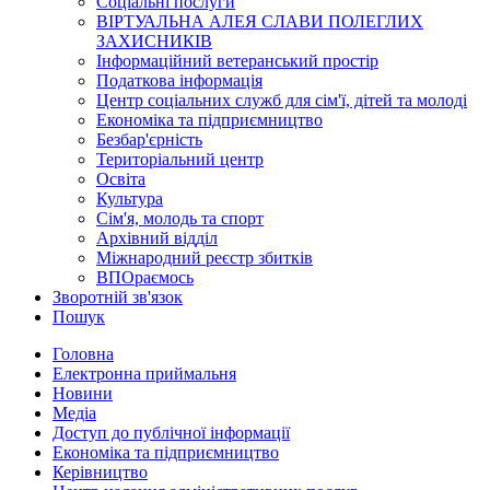
Соціальні послуги
ВІРТУАЛЬНА АЛЕЯ СЛАВИ ПОЛЕГЛИХ
ЗАХИСНИКІВ
Інформаційний ветеранський простір
Податкова інформація
Центр соціальних служб для сім'ї, дітей та молоді
Економіка та підприємництво
Безбар'єрність
Територіальний центр
Освіта
Культура
Сім'я, молодь та спорт
Архівний відділ
Міжнародний реєстр збитків
ВПОраємось
Зворотній зв'язок
Пошук
Головна
Електронна приймальня
Новини
Медіа
Доступ до публічної інформації
Економіка та підприємництво
Керівництво