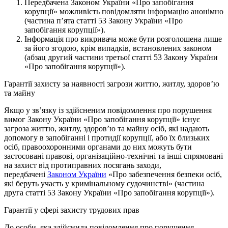
Передбачена Законом України «Про запобігання
корупції» можливість повідомляти інформацію анонімно
(частина п’ята статті 53 Закону України «Про
запобігання корупції»).
Інформація про викривача може бути розголошена лише
за його згодою, крім випадків, встановлених законом
(абзац другий частини третьої статті 53 Закону України
«Про запобігання корупції»).
Гарантії захисту за наявності загрози життю, житлу, здоров’ю
та майну
Якщо у зв’язку із здійсненим повідомлення про порушення
вимог Закону України «Про запобігання корупції» існує
загроза життю, житлу, здоров’ю та майну осіб, які надають
допомогу в запобіганні і протидії корупції, або їх близьких
осіб, правоохоронними органами до них можуть бути
застосовані правові, організаційно-технічні та інші спрямовані
на захист від протиправних посягань заходи,
передбачені
Законом України
«Про забезпечення безпеки осіб,
які беруть участь у кримінальному судочинстві» (частина
друга статті 53 Закону України «Про запобігання корупції»).
Гарантії у сфері захисту трудових прав
До особи, яка здійснила повідомлення про порушення