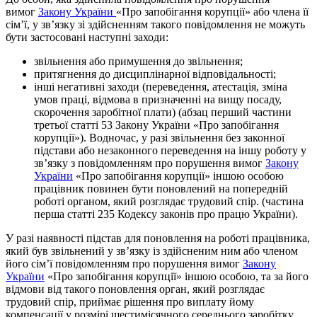
вимог
Закону України
«Про запобігання корупції» або члена її
сім’ї, у звʼязку зі здійсненням такого повідомлення не можуть
бути застосовані наступні заходи:
звільнення або примушення до звільнення;
притягнення до дисциплінарної відповідальності;
інші негативні заходи (переведення, атестація, зміна
умов праці, відмова в призначенні на вищу посаду,
скорочення заробітної плати) (абзац перший частини
третьої статті 53 Закону України «Про запобігання
корупції»). Водночас, у разі звільнення без законної
підстави або незаконного переведення на іншу роботу у
зв’язку з повідомленням про порушення вимог
Закону
України
«Про запобігання корупції» іншою особою
працівник повинен бути поновлений на попередній
роботі органом, який розглядає трудовий спір. (частина
перша статті 235 Кодексу законів про працю України).
У разі наявності підстав для поновлення на роботі працівника,
який був звільнений у зв’язку із здійсненим ним або членом
його сім’ї повідомленням про порушення вимог
Закону
України
«Про запобігання корупції» іншою особою, та за його
відмови від такого поновлення орган, який розглядає
трудовий спір, приймає рішення про виплату йому
компенсації у розмірі шестимісячного середнього заробітку