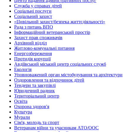
Центр надання адміністративних послуг
Служба у справах дітей
Соціальні послуги
Соціальний захист
«Цивільний захист/безпека життєдіяльності»
Рада з питань ВПО
Інформаційний ветеранський простір
Захист прав споживачів
Архівний відділ
Житлово-комунальні питання
Енергозбереження
Протидія корупції
Авдіївський міський центр соціальних служб
Екологія
Уповноважений орган містобудування та архітектури
Оздоровлення та відпочинок дітей
Тендери та закупівлі
Юридичний радник
Територіальний центр
Освіта
Охорона здоров'я
Культура
Мурали
Сім'я, молодь та спорт
Ветеранам війни та учасникам АТО/ООС