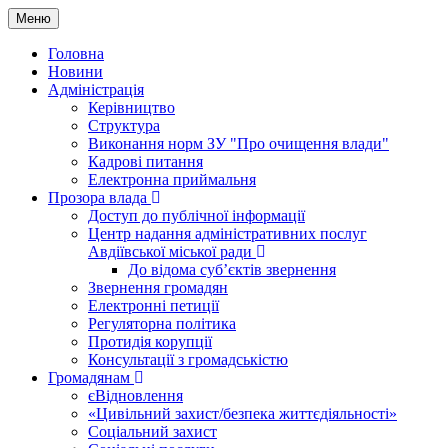
Меню
Головна
Новини
Адміністрація
Керівництво
Структура
Виконання норм ЗУ "Про очищення влади"
Кадрові питання
Електронна приймальня
Прозора влада
Доступ до публічної інформації
Центр надання адміністративних послуг
Авдіївської міської ради
До відома суб’єктів звернення
Звернення громадян
Електронні петиції
Регуляторна політика
Протидія корупції
Консультації з громадськістю
Громадянам
єВідновлення
«Цивільний захист/безпека життєдіяльності»
Соціальний захист