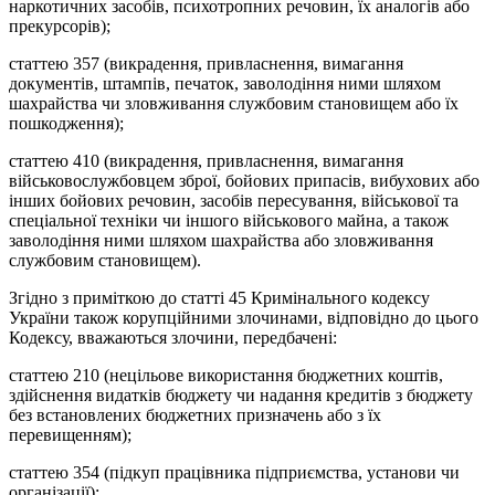
наркотичних засобів, психотропних речовин, їх аналогів або
прекурсорів);
статтею 357 (викрадення, привласнення, вимагання
документів, штампів, печаток, заволодіння ними шляхом
шахрайства чи зловживання службовим становищем або їх
пошкодження);
статтею 410 (викрадення, привласнення, вимагання
військовослужбовцем зброї, бойових припасів, вибухових або
інших бойових речовин, засобів пересування, військової та
спеціальної техніки чи іншого військового майна, а також
заволодіння ними шляхом шахрайства або зловживання
службовим становищем).
Згідно з приміткою до статті 45 Кримінального кодексу
України також корупційними злочинами, відповідно до цього
Кодексу, вважаються злочини, передбачені:
статтею 210 (нецільове використання бюджетних коштів,
здійснення видатків бюджету чи надання кредитів з бюджету
без встановлених бюджетних призначень або з їх
перевищенням);
статтею 354 (підкуп працівника підприємства, установи чи
організації);