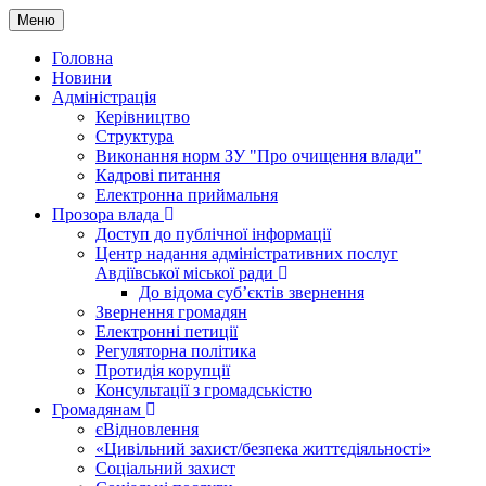
Меню
Головна
Новини
Адміністрація
Керівництво
Структура
Виконання норм ЗУ "Про очищення влади"
Кадрові питання
Електронна приймальня
Прозора влада
Доступ до публічної інформації
Центр надання адміністративних послуг
Авдіївської міської ради
До відома суб’єктів звернення
Звернення громадян
Електронні петиції
Регуляторна політика
Протидія корупції
Консультації з громадськістю
Громадянам
єВідновлення
«Цивільний захист/безпека життєдіяльності»
Соціальний захист