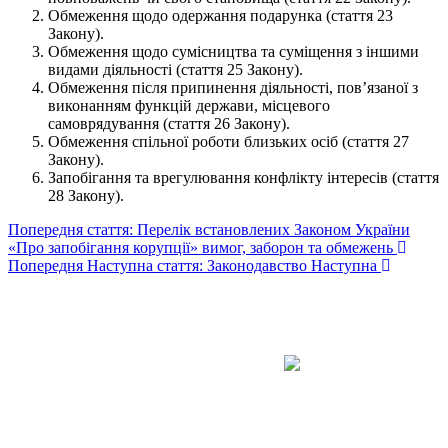
Обмеження щодо одержання подарунка (стаття 23
Закону).
Обмеження щодо сумісництва та суміщення з іншими
видами діяльності (стаття 25 Закону).
Обмеження після припинення діяльності, пов’язаної з
виконанням функцій держави, місцевого
самоврядування (стаття 26 Закону).
Обмеження спільної роботи близьких осіб (стаття 27
Закону).
Запобігання та врегулювання конфлікту інтересів (стаття
28 Закону).
Попередня стаття: Перелік встановлених Законом України
«Про запобігання корупції» вимог, заборон та обмежень
Попередня
Наступна стаття: Законодавство
Наступна
Авдіївська
міська
військова
КОНТАКТИ
адміністрація
EMAIL: avd.v@dn.gov.ua
Покровського
району
Донецької
області