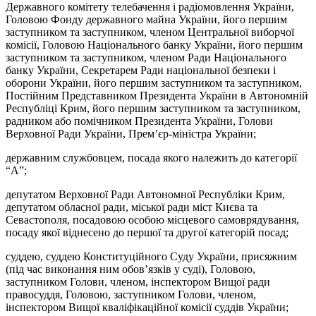
Державного комітету телебачення і радіомовлення України,
Головою Фонду державного майна України, його першим
заступником та заступником, членом Центральної виборчої
комісії, Головою Національного банку України, його першим
заступником та заступником, членом Ради Національного
банку України, Секретарем Ради національної безпеки і
оборони України, його першим заступником та заступником,
Постійним Представником Президента України в Автономній
Республіці Крим, його першим заступником та заступником,
радником або помічником Президента України, Голови
Верховної Ради України, Прем’єр-міністра України;
державним службовцем, посада якого належить до категорії
“А”;
депутатом Верховної Ради Автономної Республіки Крим,
депутатом обласної ради, міської ради міст Києва та
Севастополя, посадовою особою місцевого самоврядування,
посаду якої віднесено до першої та другої категорій посад;
суддею, суддею Конституційного Суду України, присяжним
(під час виконання ним обов’язків у суді), Головою,
заступником Голови, членом, інспектором Вищої ради
правосуддя, Головою, заступником Голови, членом,
інспектором Вищої кваліфікаційної комісії суддів України;