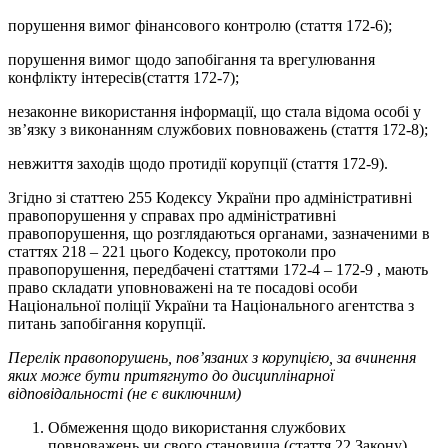
порушення вимог фінансового контролю (стаття 172-6);
порушення вимог щодо запобігання та врегулювання
конфлікту інтересів(стаття 172-7);
незаконне використання інформації, що стала відома особі у
зв’язку з виконанням службових повноважень (стаття 172-8);
невжиття заходів щодо протидії корупції (стаття 172-9).
Згідно зі статтею 255 Кодексу України про адміністративні
правопорушення у справах про адміністративні
правопорушення, що розглядаються органами, зазначеними в
статтях 218 – 221 цього Кодексу, протоколи про
правопорушення, передбачені статтями 172-4 – 172-9 , мають
право складати уповноважені на те посадові особи
Національної поліції України та Національного агентства з
питань запобігання корупції.
Перелік правопорушень, пов’язаних з корупцією,
за вчинення
яких може бути притягнуто до дисциплінарної
відповідальності
(не є виключним)
Обмеження щодо використання службових
повноважень чи свого становища (стаття 22 Закону).