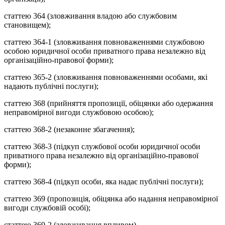
статтею 364 (зловживання владою або службовим
становищем);
статтею 364-1 (зловживання повноваженнями службовою
особою юридичної особи приватного права незалежно від
організаційно-правової форми);
статтею 365-2 (зловживання повноваженнями особами, які
надають публічні послуги);
статтею 368 (прийняття пропозиції, обіцянки або одержання
неправомірної вигоди службовою особою);
статтею 368-2 (незаконне збагачення);
статтею 368-3 (підкуп службової особи юридичної особи
приватного права незалежно від організаційно-правової
форми);
статтею 368-4 (підкуп особи, яка надає публічні послуги);
статтею 369 (пропозиція, обіцянка або надання неправомірної
вигоди службовій особі);
статтею 369-2 (зловживання впливом).