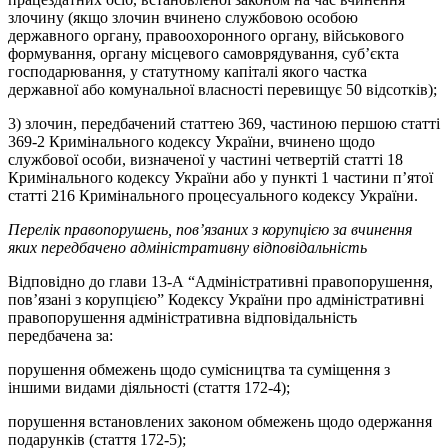
злочину (якщо злочин вчинено службовою особою
державного органу, правоохоронного органу, військового
формування, органу місцевого самоврядування, суб’єкта
господарювання, у статутному капіталі якого частка
державної або комунальної власності перевищує 50 відсотків);
3) злочин, передбачений статтею 369, частиною першою статті
369-2 Кримінального кодексу України, вчинено щодо
службової особи, визначеної у частині четвертій статті 18
Кримінального кодексу України або у пункті 1 частини п’ятої
статті 216 Кримінального процесуального кодексу України.
Перелік правопорушень, пов’язаних з корупцією за вчинення
яких передбачено адміністративну відповідальність
Відповідно до глави 13-А “Адміністративні правопорушення,
пов’язані з корупцією” Кодексу України про адміністративні
правопорушення адміністративна відповідальність
передбачена за:
порушення обмежень щодо сумісництва та суміщення з
іншими видами діяльності (стаття 172-4);
порушення встановлених законом обмежень щодо одержання
подарунків (стаття 172-5);