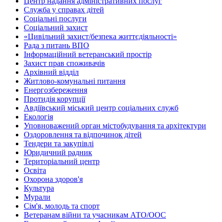
Центр надання адміністративних послуг
Служба у справах дітей
Соціальні послуги
Соціальний захист
«Цивільний захист/безпека життєдіяльності»
Рада з питань ВПО
Інформаційний ветеранський простір
Захист прав споживачів
Архівний відділ
Житлово-комунальні питання
Енергозбереження
Протидія корупції
Авдіївський міський центр соціальних служб
Екологія
Уповноважений орган містобудування та архітектури
Оздоровлення та відпочинок дітей
Тендери та закупівлі
Юридичний радник
Територіальний центр
Освіта
Охорона здоров'я
Культура
Мурали
Сім'я, молодь та спорт
Ветеранам війни та учасникам АТО/ООС