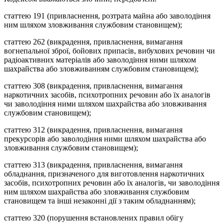
статтею 191 (привласнення, розтрата майна або заволодіння
ним шляхом зловживання службовим становищем);
статтею 262 (викрадення, привласнення, вимагання
вогнепальної зброї, бойових припасів, вибухових речовин чи
радіоактивних матеріалів або заволодіння ними шляхом
шахрайства або зловживанням службовим становищем);
статтею 308 (викрадення, привласнення, вимагання
наркотичних засобів, психотропних речовин або їх аналогів
чи заволодіння ними шляхом шахрайства або зловживання
службовим становищем);
статтею 312 (викрадення, привласнення, вимагання
прекурсорів або заволодіння ними шляхом шахрайства або
зловживання службовим становищем);
статтею 313 (викрадення, привласнення, вимагання
обладнання, призначеного для виготовлення наркотичних
засобів, психотропних речовин або їх аналогів, чи заволодіння
ним шляхом шахрайства або зловживання службовим
становищем та інші незаконні дії з таким обладнанням);
статтею 320 (порушення встановлених правил обігу