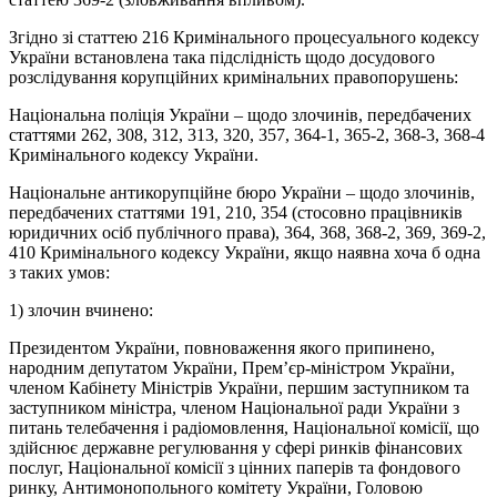
Згідно зі статтею 216 Кримінального процесуального кодексу
України встановлена така підслідність щодо досудового
розслідування корупційних кримінальних правопорушень:
Національна поліція України – щодо злочинів, передбачених
статтями 262, 308, 312, 313, 320, 357, 364-1, 365-2, 368-3, 368-4
Кримінального кодексу України.
Національне антикорупційне бюро України – щодо злочинів,
передбачених статтями 191, 210, 354 (стосовно працівників
юридичних осіб публічного права), 364, 368, 368-2, 369, 369-2,
410 Кримінального кодексу України, якщо наявна хоча б одна
з таких умов:
1) злочин вчинено:
Президентом України, повноваження якого припинено,
народним депутатом України, Прем’єр-міністром України,
членом Кабінету Міністрів України, першим заступником та
заступником міністра, членом Національної ради України з
питань телебачення і радіомовлення, Національної комісії, що
здійснює державне регулювання у сфері ринків фінансових
послуг, Національної комісії з цінних паперів та фондового
ринку, Антимонопольного комітету України, Головою