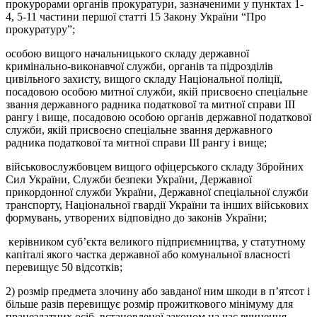
прокурорами органів прокуратури, зазначеними у пунктах 1-
4, 5-11 частини першої статті 15 Закону України “Про
прокуратуру”;
особою вищого начальницького складу державної
кримінально-виконавчої служби, органів та підрозділів
цивільного захисту, вищого складу Національної поліції,
посадовою особою митної служби, якій присвоєно спеціальне
звання державного радника податкової та митної справи III
рангу і вище, посадовою особою органів державної податкової
служби, якій присвоєно спеціальне звання державного
радника податкової та митної справи III рангу і вище;
військовослужбовцем вищого офіцерського складу Збройних
Сил України, Служби безпеки України, Державної
прикордонної служби України, Державної спеціальної служби
транспорту, Національної гвардії України та інших військових
формувань, утворених відповідно до законів України;
керівником суб’єкта великого підприємництва, у статутному
капіталі якого частка державної або комунальної власності
перевищує 50 відсотків;
2) розмір предмета злочину або завданої ним шкоди в п’ятсот і
більше разів перевищує розмір прожиткового мінімуму для
працездатних осіб, встановленої законом на час вчинення