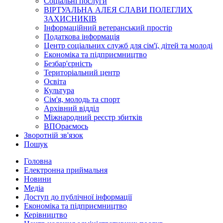
Соціальні послуги
ВІРТУАЛЬНА АЛЕЯ СЛАВИ ПОЛЕГЛИХ
ЗАХИСНИКІВ
Інформаційний ветеранський простір
Податкова інформація
Центр соціальних служб для сім'ї, дітей та молоді
Економіка та підприємництво
Безбар'єрність
Територіальний центр
Освіта
Культура
Сім'я, молодь та спорт
Архівний відділ
Міжнародний реєстр збитків
ВПОраємось
Зворотній зв'язок
Пошук
Головна
Електронна приймальня
Новини
Медіа
Доступ до публічної інформації
Економіка та підприємництво
Керівництво