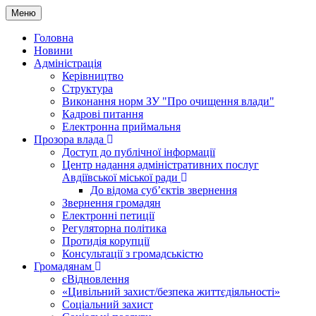
Меню
Головна
Новини
Адміністрація
Керівництво
Структура
Виконання норм ЗУ "Про очищення влади"
Кадрові питання
Електронна приймальня
Прозора влада
Доступ до публічної інформації
Центр надання адміністративних послуг
Авдіївської міської ради
До відома суб’єктів звернення
Звернення громадян
Електронні петиції
Регуляторна політика
Протидія корупції
Консультації з громадськістю
Громадянам
єВідновлення
«Цивільний захист/безпека життєдіяльності»
Соціальний захист