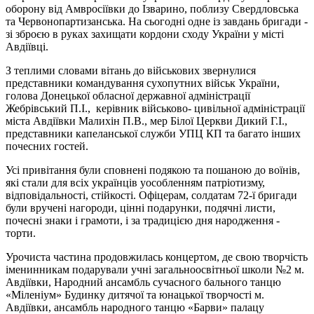
оборону від Амвросіївки до Ізварино, поблизу Свердловська
та Червонопартизанська. На сьогодні одне із завдань бригади -
зі зброєю в руках захищати кордони сходу України у місті
Авдіївці.
З теплими словами вітань до військових звернулися
представники командування сухопутних військ України,
голова Донецької обласної державної адміністрації
Жебрівський П.І., керівник військово- цивільної адміністрації
міста Авдіївки Малихін П.В., мер Білої Церкви Дикий Г.І.,
представники капеланської служби УПЦ КП та багато інших
почесних гостей.
Усі привітання були сповнені подякою та пошаною до воїнів,
які стали для всіх українців уособленням патріотизму,
відповідальності, стійкості. Офіцерам, солдатам 72-ї бригади
були вручені нагороди, цінні подарунки, подячні листи,
почесні знаки і грамоти, і за традицією дня народження -
торти.
Урочиста частина продовжилась концертом, де свою творчість
іменинникам подарували учні загальноосвітньої школи №2 м.
Авдіївки, Народний ансамбль сучасного бального танцю
«Міленіум» Будинку дитячої та юнацької творчості м.
Авдіївки, ансамбль народного танцю «Барви» палацу