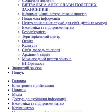
Соціальні послуги
ВІРТУАЛЬНА АЛЕЯ СЛАВИ ПОЛЕГЛИХ
ЗАХИСНИКІВ
Інформаційний ветеранський простір
Податкова інформація
Центр соціальних служб для сім'ї, дітей та молоді
Економіка та підприємництво
Безбар'єрність
Територіальний центр
Освіта
Культура
Сім'я, молодь та спорт
Архівний відділ
Міжнародний реєстр збитків
ВПОраємось
Зворотній зв'язок
Пошук
Головна
Електронна приймальня
Новини
Медіа
Доступ до публічної інформації
Економіка та підприємництво
Керівництво