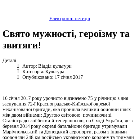
Електронні петиції
Свято мужності, героїзму та
звитяги!
Деталі
Автор:
Відділ культури
Категорія:
Культура
Опубліковано: 17 січня 2017
16 січня 2017 року урочисто відзначено 75-у річницю з дня
заснування 72-ї Красноградсько-Київської окремої
механізованої бригади, яка пройшла великий бойовий шлях
між двом війнами: Другою світовою, починаючи зі
Сталінградської битви й теперішньою, на Сході України, де з
березня 2014 року окремі батальйони бригади утримували
Маріупольський та Донецький аеропорти, разом з іншими
охороняли 248 км російсько-українського кордону та тримали