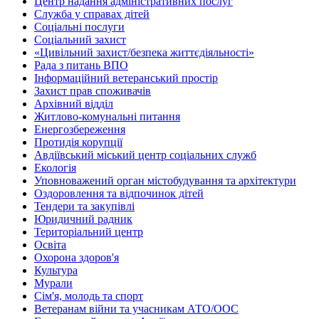
Центр надання адміністративних послуг
Служба у справах дітей
Соціальні послуги
Соціальний захист
«Цивільний захист/безпека життєдіяльності»
Рада з питань ВПО
Інформаційний ветеранський простір
Захист прав споживачів
Архівний відділ
Житлово-комунальні питання
Енергозбереження
Протидія корупції
Авдіївський міський центр соціальних служб
Екологія
Уповноважений орган містобудування та архітектури
Оздоровлення та відпочинок дітей
Тендери та закупівлі
Юридичний радник
Територіальний центр
Освіта
Охорона здоров'я
Культура
Мурали
Сім'я, молодь та спорт
Ветеранам війни та учасникам АТО/ООС