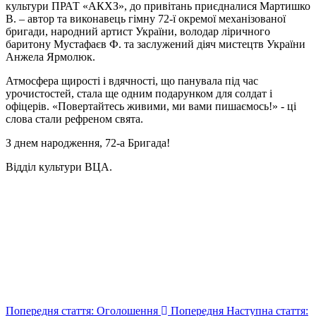
культури ПРАТ «АКХЗ», до привітань приєдналися Мартишко
В. – автор та виконавець гімну 72-ї окремої механізованої
бригади, народний артист України, володар ліричного
баритону Мустафаєв Ф. та заслужений діяч мистецтв України
Анжела Ярмолюк.
Атмосфера щирості і вдячності, що панувала під час
урочистостей, стала ще одним подарунком для солдат і
офіцерів. «Повертайтесь живими, ми вами пишаємось!» - ці
слова стали рефреном свята.
З днем народження, 72-а Бригада!
Відділ культури ВЦА.
Попередня стаття: Оголошення
Попередня
Наступна стаття: