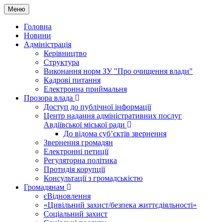
Меню
Головна
Новини
Адміністрація
Керівництво
Структура
Виконання норм ЗУ "Про очищення влади"
Кадрові питання
Електронна приймальня
Прозора влада
Доступ до публічної інформації
Центр надання адміністративних послуг
Авдіївської міської ради
До відома суб’єктів звернення
Звернення громадян
Електронні петиції
Регуляторна політика
Протидія корупції
Консультації з громадськістю
Громадянам
єВідновлення
«Цивільний захист/безпека життєдіяльності»
Соціальний захист