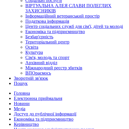
Соціальні послуги
ВІРТУАЛЬНА АЛЕЯ СЛАВИ ПОЛЕГЛИХ
ЗАХИСНИКІВ
Інформаційний ветеранський простір
Податкова інформація
Центр соціальних служб для сім'ї, дітей та молоді
Економіка та підприємництво
Безбар'єрність
Територіальний центр
Освіта
Культура
Сім'я, молодь та спорт
Архівний відділ
Міжнародний реєстр збитків
ВПОраємось
Зворотній зв'язок
Пошук
Головна
Електронна приймальня
Новини
Медіа
Доступ до публічної інформації
Економіка та підприємництво
Керівництво