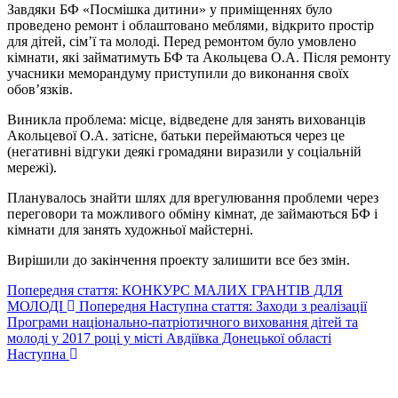
Завдяки БФ «Посмішка дитини» у приміщеннях було
проведено ремонт і облаштовано меблями, відкрито простір
для дітей, сім’ї та молоді. Перед ремонтом було умовлено
кімнати, які займатимуть БФ та Акольцева О.А. Після ремонту
учасники меморандуму приступили до виконання своїх
обов’язків.
Виникла проблема: місце, відведене для занять вихованців
Акольцевої О.А. затісне, батьки переймаються через це
(негативні відгуки деякі громадяни виразили у соціальній
мережі).
Планувалось знайти шлях для врегулювання проблеми через
переговори та можливого обміну кімнат, де займаються БФ і
кімнати для занять художньої майстерні.
Вирішили до закінчення проекту залишити все без змін.
Попередня стаття: КОНКУРС МАЛИХ ГРАНТІВ ДЛЯ
МОЛОДІ
Попередня
Наступна стаття: Заходи з реалізації
Програми національно-патріотичного виховання дітей та
молоді у 2017 році у місті Авдіївка Донецької області
Наступна
Авдіївська