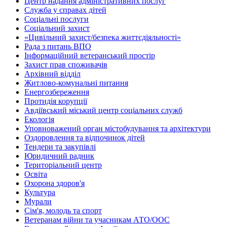
Центр надання адміністративних послуг
Служба у справах дітей
Соціальні послуги
Соціальний захист
«Цивільний захист/безпека життєдіяльності»
Рада з питань ВПО
Інформаційний ветеранський простір
Захист прав споживачів
Архівний відділ
Житлово-комунальні питання
Енергозбереження
Протидія корупції
Авдіївський міський центр соціальних служб
Екологія
Уповноважений орган містобудування та архітектури
Оздоровлення та відпочинок дітей
Тендери та закупівлі
Юридичний радник
Територіальний центр
Освіта
Охорона здоров'я
Культура
Мурали
Сім'я, молодь та спорт
Ветеранам війни та учасникам АТО/ООС