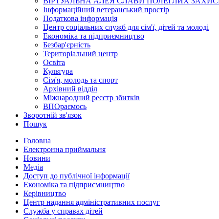
ВІРТУАЛЬНА АЛЕЯ СЛАВИ ПОЛЕГЛИХ ЗАХИС
Інформаційний ветеранський простір
Податкова інформація
Центр соціальних служб для сім'ї, дітей та молоді
Економіка та підприємництво
Безбар'єрність
Територіальний центр
Освіта
Культура
Сім'я, молодь та спорт
Архівний відділ
Міжнародний реєстр збитків
ВПОраємось
Зворотній зв'язок
Пошук
Головна
Електронна приймальня
Новини
Медіа
Доступ до публічної інформації
Економіка та підприємництво
Керівництво
Центр надання адміністративних послуг
Служба у справах дітей