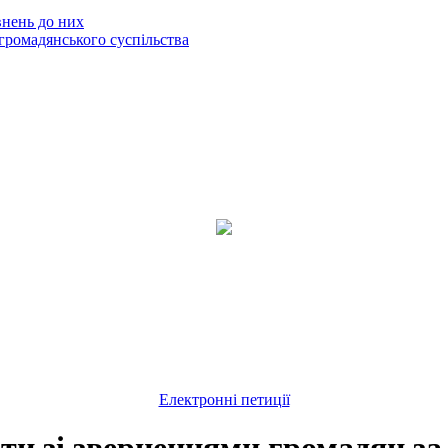
внень до них
громадянського суспільства
Електронні петиції