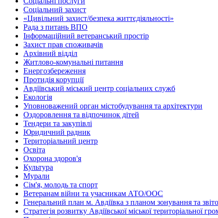
Соціальні послуги
Соціальний захист
«Цивільний захист/безпека життєдіяльності»
Рада з питань ВПО
Інформаційний ветеранський простір
Захист прав споживачів
Архівний відділ
Житлово-комунальні питання
Енергозбереження
Протидія корупції
Авдіївський міський центр соціальних служб
Екологія
Уповноважений орган містобудування та архітектури
Оздоровлення та відпочинок дітей
Тендери та закупівлі
Юридичний радник
Територіальний центр
Освіта
Охорона здоров'я
Культура
Мурали
Сім'я, молодь та спорт
Ветеранам війни та учасникам АТО/ООС
Генеральний план м. Авдіївка з планом зонування та зві
Стратегія розвитку Авдіївської міської територіальної гр