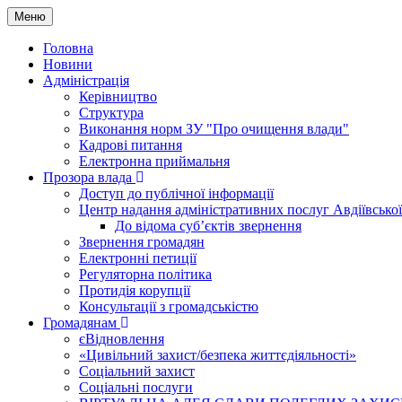
Меню
Головна
Новини
Адміністрація
Керівництво
Структура
Виконання норм ЗУ "Про очищення влади"
Кадрові питання
Електронна приймальня
Прозора влада
Доступ до публічної інформації
Центр надання адміністративних послуг Авдіївської
До відома суб’єктів звернення
Звернення громадян
Електронні петиції
Регуляторна політика
Протидія корупції
Консультації з громадськістю
Громадянам
єВідновлення
«Цивільний захист/безпека життєдіяльності»
Соціальний захист
Соціальні послуги