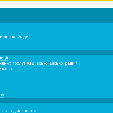
чищення влади"
ації
вних послуг Авдіївської міської ради
рнення
тю
 життєдіяльності»