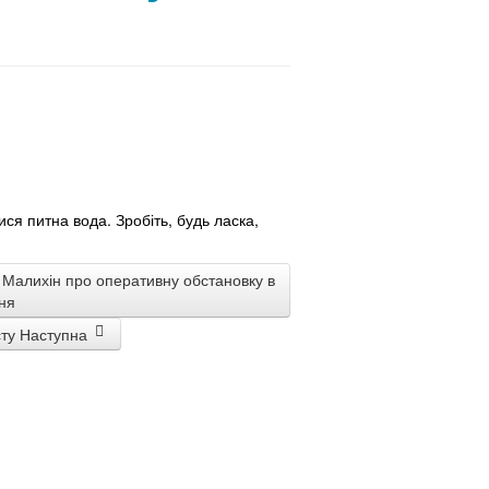
ися питна вода. Зробіть, будь ласка,
о Малихін про оперативну обстановку в
ня
сту
Наступна