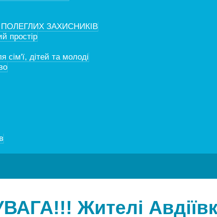
 ПОЛЕГЛИХ ЗАХИСНИКІВ
й простір
 сім'ї, дітей та молоді
во
в
УВАГА!!! Жителі Авдіїв