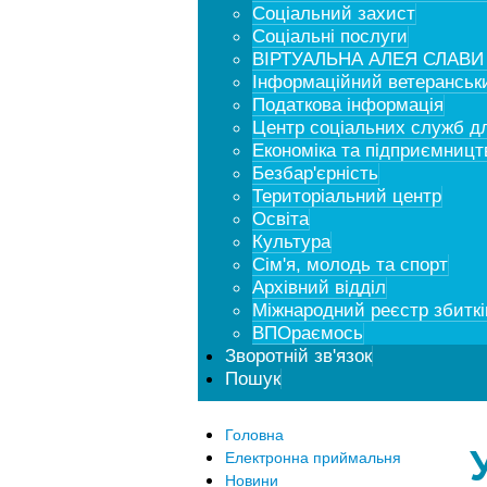
Соціальний захист
Соціальні послуги
ВІРТУАЛЬНА АЛЕЯ СЛАВИ
Інформаційний ветеранськи
Податкова інформація
Центр соціальних служб для
Економіка та підприємницт
Безбар'єрність
Територіальний центр
Освіта
Культура
Сім'я, молодь та спорт
Архівний відділ
Міжнародний реєстр збиткі
ВПОраємось
Зворотній зв'язок
Пошук
Головна
Електронна приймальня
Новини