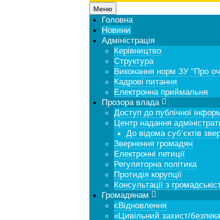
Меню
Головна
Новини
Адміністрація
Керівництво
Структура
Виконання норм ЗУ "Про о
Кадрові питання
Електронна приймальня
Прозора влада
Доступ до публічної інформ
Центр надання адміністрати
До відома суб’єктів зве
Звернення громадян
Електронні петиції
Регуляторна політика
Протидія корупції
Консультації з громадськіс
Громадянам
єВідновлення
«Цивільний захист/безпека