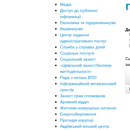
Медіа
Доступ до публічної
інформації
Економіка та підприємництво
Керівництво
Де
Центр надання
адміністративних послуг
Служба у справах дітей
Соціальні послуги
Сь
Соціальний захист
за
«Цивільний захист/безпека
життєдіяльності»
Рада з питань ВПО
Інформаційний ветеранський
простір
Захист прав споживачів
Архівний відділ
Житлово-комунальні питання
Енергозбереження
Протидія корупції
Авдіївський міський центр