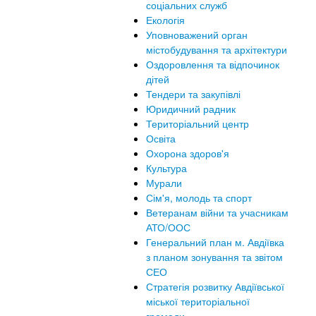
соціальних служб
Екологія
Уповноважений орган
містобудування та архітектури
Оздоровлення та відпочинок
дітей
Тендери та закупівлі
Юридичний радник
Територіальний центр
Освіта
Охорона здоров'я
Культура
Мурали
Сім'я, молодь та спорт
Ветеранам війни та учасникам
АТО/ООС
Генеральний план м. Авдіївка
з планом зонування та звітом
СЕО
Стратегія розвитку Авдіївської
міської територіальної